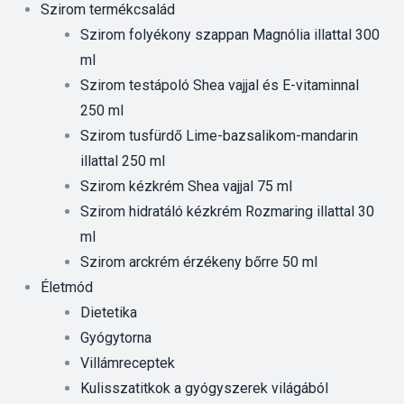
Szirom termékcsalád
Szirom folyékony szappan Magnólia illattal 300
ml
Szirom testápoló Shea vajjal és E-vitaminnal
250 ml
Szirom tusfürdő Lime-bazsalikom-mandarin
illattal 250 ml
Szirom kézkrém Shea vajjal 75 ml
Szirom hidratáló kézkrém Rozmaring illattal 30
ml
Szirom arckrém érzékeny bőrre 50 ml
Életmód
Dietetika
Gyógytorna
Villámreceptek
Kulisszatitkok a gyógyszerek világából