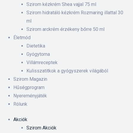
 ki és
Szirom kézkrém Shea vajjal 75 ml
Szirom hidratáló kézkrém Rozmaring illattal 30
ml
rnyezet-
Szirom arckrém érzékeny bőrre 50 ml
ében
Életmód
Dietetika
iskolás
Gyógytorna
Villámreceptek
anyát
Kulisszatitkok a gyógyszerek világából
Szirom Magazin
Hűségprogram
Nyereményjáték
Rólunk
Akciók
Szirom Akciók