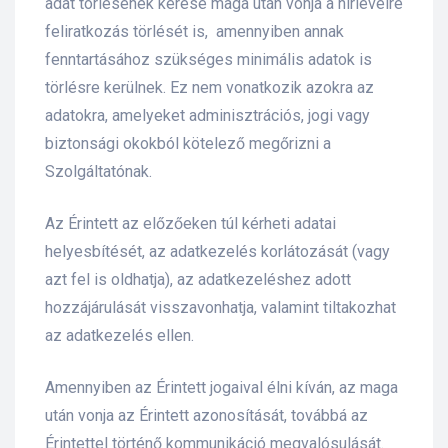
adat törlésének kérése maga után vonja a hírlevélre
feliratkozás törlését is, amennyiben annak
fenntartásához szükséges minimális adatok is
törlésre kerülnek. Ez nem vonatkozik azokra az
adatokra, amelyeket adminisztrációs, jogi vagy
biztonsági okokból kötelező megőrizni a
Szolgáltatónak.
Az Érintett az előzőeken túl kérheti adatai
helyesbítését, az adatkezelés korlátozását (vagy
azt fel is oldhatja), az adatkezeléshez adott
hozzájárulását visszavonhatja, valamint tiltakozhat
az adatkezelés ellen.
Amennyiben az Érintett jogaival élni kíván, az maga
után vonja az Érintett azonosítását, továbbá az
Érintettel történő kommunikáció megvalósulását.