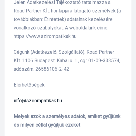
Jelen Adatkezelési Tájékoztató tartalmazza a
Road Partner Kft. honlapjára látogató személyek (a
lád
továbbiakban: Érintettek) adatainak kezelésére
vonatkozó szabályokat. A weboldalunk címe:
https://www.szirompatikak.hu.
Cégünk (Adatkezelő, Szolgáltató): Road Partner
Kft. 1106 Budapest, Kabai u. 1., cg.: 01-09-333574,
adószám: 26586106-2-42
 75 ml
Elérhetőségek:
l és E-
info@szirompatikak.hu
Melyek azok a személyes adatok, amiket gyűjtünk
alikom-
és milyen céllal gyűjtjük ezeket