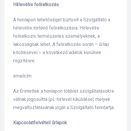
Hírlevélre feliratkozás
s
A honlapon lehetőséget biztosít a Szolgáltató a
hírlevélre történő feliratkozásra. Hírlevélre
feliratkozni természetes személyeknek, a
lakosságnak lehet. A feliratkozás során – űrlap
kitöltésével – a következő adatok kerülnek
rögzítésre:
emailcím
Az Érintettek a honlapon többlet szolgáltatásokra
válnak jogosulttá (pl.: hírlevél kiküldése) melyek
megváltoztatásának jogát a Szolgáltató fenntartja.
Kapcsolatfelvételi űrlapok