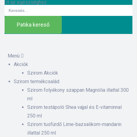
Út az egészséghez
Search
for:
Patika kereső
Menü
Akciók
ázat
Szirom Akciók
Szirom termékcsalád
Szirom folyékony szappan Magnólia illattal 300
etek
ml
Szirom testápoló Shea vajjal és E-vitaminnal
sítás –
250 ml
Szirom tusfürdő Lime-bazsalikom-mandarin
illattal 250 ml