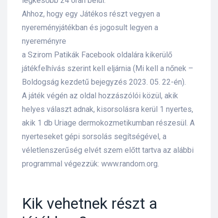
legkésőbb 24 órán belül.
s
Ahhoz, hogy egy Játékos részt vegyen a
nyereményjátékban és jogosult legyen a
nyereményre
a Szirom Patikák Facebook oldalára kikerülő
játékfelhívás szerint kell eljárnia (Mi kell a nőnek –
Boldogság kezdetű bejegyzés 2023. 05. 22-én).
A játék végén az oldal hozzászólói közül, akik
helyes választ adnak, kisorsolásra kerül 1 nyertes,
akik 1 db Uriage dermokozmetikumban részesül. A
nyerteseket gépi sorsolás segítségével, a
véletlenszerűség elvét szem előtt tartva az alábbi
programmal végezzük: www.random.org.
Kik vehetnek részt a