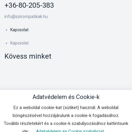
+36-80-205-383
info@szirompatikak.hu
Kapcsolat
Kapcsolat
Kövess minket
Adatvédelem és Cookie-k
Ez a weboldal cookie-kat (sütiket) használ. A weboldal
Kapcsolat
böngészésével hozzájárulunk a cookie-k fogadásához.
Copyright © 2025
BSS Kft.
. All Rights Reserved.
További részletekért és a cookie-k szabályozásához kattintsunk
ide:
Adatvédelem és Cookie szabályzat