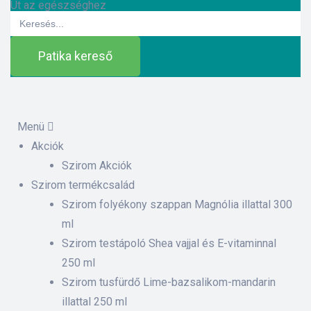
Út az egészséghez
Search
for:
Patika kereső
Menü
Akciók
ázat
Szirom Akciók
Szirom termékcsalád
Szirom folyékony szappan Magnólia illattal 300
etek
ml
Szirom testápoló Shea vajjal és E-vitaminnal
sítás –
250 ml
Szirom tusfürdő Lime-bazsalikom-mandarin
illattal 250 ml