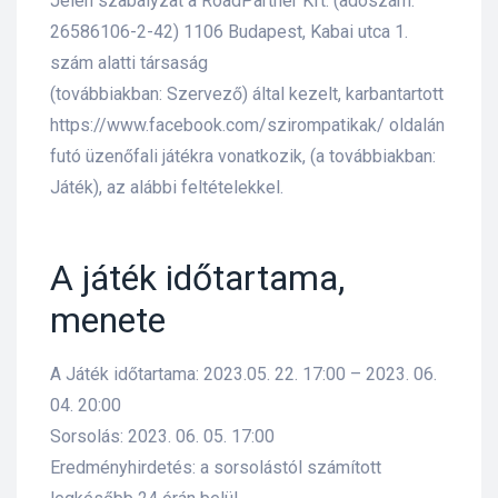
Jelen szabályzat a RoadPartner Kft. (adószám:
26586106-2-42) 1106 Budapest, Kabai utca 1.
lád
szám alatti társaság
(továbbiakban: Szervező) által kezelt, karbantartott
https://www.facebook.com/szirompatikak/ oldalán
futó üzenőfali játékra vonatkozik, (a továbbiakban:
Játék), az alábbi feltételekkel.
 75 ml
A játék időtartama,
menete
l és E-
A Játék időtartama: 2023.05. 22. 17:00 – 2023. 06.
04. 20:00
Sorsolás: 2023. 06. 05. 17:00
alikom-
Eredményhirdetés: a sorsolástól számított