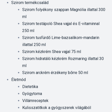
Szirom termékcsalád
Szirom folyékony szappan Magnólia illattal 300
ml
Szirom testápoló Shea vajjal és E-vitaminnal
250 ml
Szirom tusfürdő Lime-bazsalikom-mandarin
illattal 250 ml
Szirom kézkrém Shea vajjal 75 ml
Szirom hidratáló kézkrém Rozmaring illattal 30
ml
Szirom arckrém érzékeny bőrre 50 ml
Életmód
Dietetika
Gyógytorna
Villámreceptek
Kulisszatitkok a gyógyszerek világából