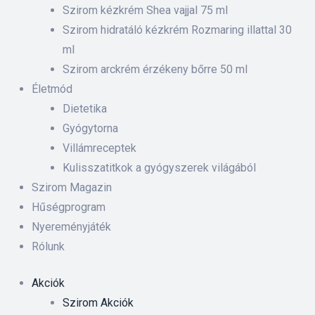
 ki és
Szirom kézkrém Shea vajjal 75 ml
Szirom hidratáló kézkrém Rozmaring illattal 30
ml
rnyezet-
Szirom arckrém érzékeny bőrre 50 ml
ében
Életmód
Dietetika
iskolás
Gyógytorna
Villámreceptek
anyát
Kulisszatitkok a gyógyszerek világából
Szirom Magazin
Hűségprogram
Nyereményjáték
Rólunk
Akciók
Szirom Akciók