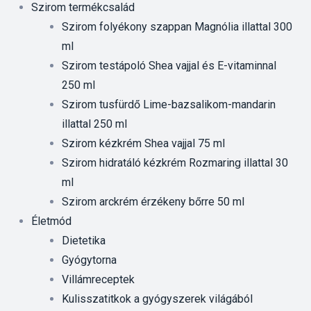
Szirom termékcsalád
Szirom folyékony szappan Magnólia illattal 300
ml
Szirom testápoló Shea vajjal és E-vitaminnal
250 ml
Szirom tusfürdő Lime-bazsalikom-mandarin
illattal 250 ml
Szirom kézkrém Shea vajjal 75 ml
Szirom hidratáló kézkrém Rozmaring illattal 30
ml
Szirom arckrém érzékeny bőrre 50 ml
Életmód
Dietetika
Gyógytorna
Villámreceptek
Kulisszatitkok a gyógyszerek világából