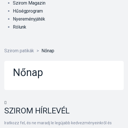
Szirom Magazin
Hűségprogram
Nyereményjáték
Rólunk
Szirom patikák
>
Nőnap
Nőnap
SZIROM HÍRLEVÉL
őrre 50
Iratkozz fel, és ne maradj le legújabb kedvezményeinkről és