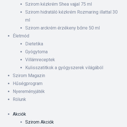
 ki és
Szirom kézkrém Shea vajjal 75 ml
Szirom hidratáló kézkrém Rozmaring illattal 30
ml
rnyezet-
Szirom arckrém érzékeny bőrre 50 ml
ében
Életmód
Dietetika
iskolás
Gyógytorna
Villámreceptek
anyát
Kulisszatitkok a gyógyszerek világából
Szirom Magazin
Hűségprogram
Nyereményjáték
Rólunk
Akciók
Szirom Akciók