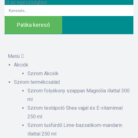
Út az egészséghez
Search
for:
Patika kereső
Menü
Akciók
ázat
Szirom Akciók
Szirom termékcsalád
Szirom folyékony szappan Magnólia illattal 300
etek
ml
Szirom testápoló Shea vajjal és E-vitaminnal
sítás –
250 ml
Szirom tusfürdő Lime-bazsalikom-mandarin
illattal 250 ml