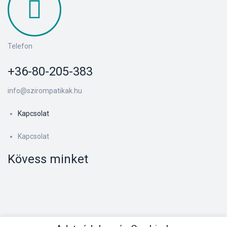
s
Telefon
+36-80-205-383
info@szirompatikak.hu
Kapcsolat
Kapcsolat
Kövess minket