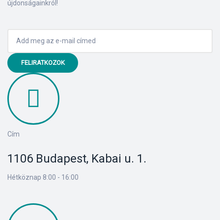
újdonságainkról!
lád
FELIRATKOZOK
 75 ml
Cím
1106 Budapest, Kabai u. 1.
l és E-
Hétköznap 8:00 - 16:00
alikom-