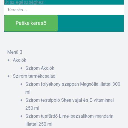
Út az egészséghez
Search
for:
Patika kereső
Menü
Akciók
ázat
Szirom Akciók
Szirom termékcsalád
Szirom folyékony szappan Magnólia illattal 300
etek
ml
Szirom testápoló Shea vajjal és E-vitaminnal
sítás –
250 ml
Szirom tusfürdő Lime-bazsalikom-mandarin
illattal 250 ml