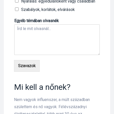
Nyaralás: egyedülállóként vagy családban
Szabályok, korlátok, elvárások
lád
Egyéb témában olvasnék
 75 ml
Szavazok
l és E-
Mi kell a nőnek?
Nem vagyok influenszer, a múlt században
alikom-
születtem és nő vagyok. Félévszázadnyi
élettapasztalattal, több mint 30 éve az