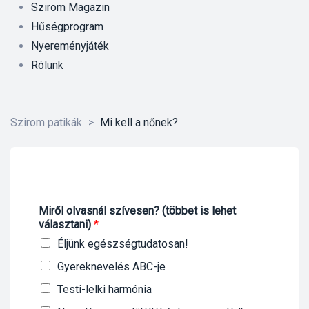
Szirom Magazin
Hűségprogram
Nyereményjáték
Rólunk
Szirom patikák
>
Mi kell a nőnek?
Miről olvasnál szívesen? (többet is lehet
választani)
*
Éljünk egészségtudatosan!
Gyereknevelés ABC-je
őrre 50
Testi-lelki harmónia