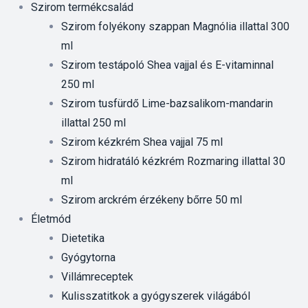
Szirom termékcsalád
Szirom folyékony szappan Magnólia illattal 300
ml
Szirom testápoló Shea vajjal és E-vitaminnal
250 ml
Szirom tusfürdő Lime-bazsalikom-mandarin
illattal 250 ml
Szirom kézkrém Shea vajjal 75 ml
Szirom hidratáló kézkrém Rozmaring illattal 30
ml
Szirom arckrém érzékeny bőrre 50 ml
Életmód
Dietetika
Gyógytorna
Villámreceptek
Kulisszatitkok a gyógyszerek világából