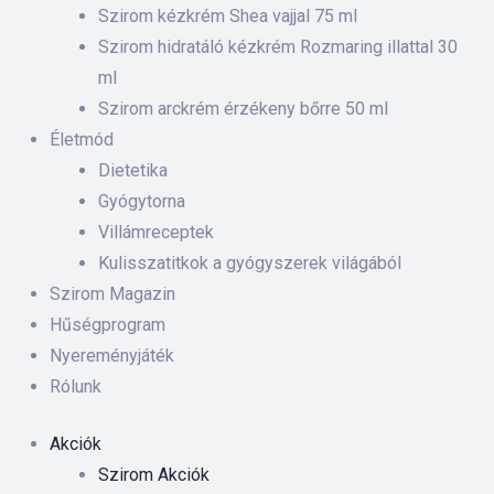
 ki és
Szirom kézkrém Shea vajjal 75 ml
Szirom hidratáló kézkrém Rozmaring illattal 30
ml
rnyezet-
Szirom arckrém érzékeny bőrre 50 ml
ében
Életmód
Dietetika
iskolás
Gyógytorna
Villámreceptek
anyát
Kulisszatitkok a gyógyszerek világából
Szirom Magazin
Hűségprogram
Nyereményjáték
Rólunk
Akciók
Szirom Akciók