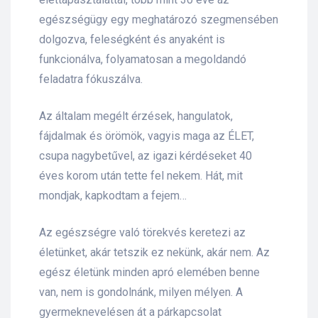
egészségügy egy meghatározó szegmensében
s
dolgozva, feleségként és anyaként is
funkcionálva, folyamatosan a megoldandó
feladatra fókuszálva.
Az általam megélt érzések, hangulatok,
fájdalmak és örömök, vagyis maga az ÉLET,
csupa nagybetűvel, az igazi kérdéseket 40
éves korom után tette fel nekem. Hát, mit
mondjak, kapkodtam a fejem…
Az egészségre való törekvés keretezi az
életünket, akár tetszik ez nekünk, akár nem. Az
egész életünk minden apró elemében benne
van, nem is gondolnánk, milyen mélyen. A
gyermeknevelésen át a párkapcsolat