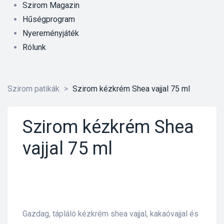
Szirom Magazin
Hűségprogram
Nyereményjáték
Rólunk
Szirom patikák
>
Szirom kézkrém Shea vajjal 75 ml
Szirom kézkrém Shea
vajjal 75 ml
őrre 50
Gazdag, tápláló kézkrém shea vajjal, kakaóvajjal és