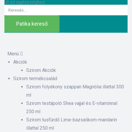
Út az egészséghez
Search
for:
Patika kereső
Menü
Akciók
ázat
Szirom Akciók
Szirom termékcsalád
Szirom folyékony szappan Magnólia illattal 300
etek
ml
Szirom testápoló Shea vajjal és E-vitaminnal
sítás –
250 ml
Szirom tusfürdő Lime-bazsalikom-mandarin
illattal 250 ml