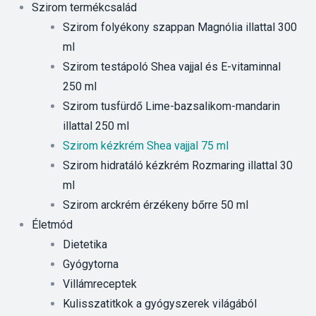
Szirom termékcsalád
Szirom folyékony szappan Magnólia illattal 300
ml
Szirom testápoló Shea vajjal és E-vitaminnal
250 ml
Szirom tusfürdő Lime-bazsalikom-mandarin
illattal 250 ml
Szirom kézkrém Shea vajjal 75 ml
Szirom hidratáló kézkrém Rozmaring illattal 30
ml
Szirom arckrém érzékeny bőrre 50 ml
Életmód
Dietetika
Gyógytorna
Villámreceptek
Kulisszatitkok a gyógyszerek világából