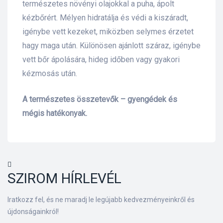
természetes növényi olajokkal a puha, ápolt
kézbőrért. Mélyen hidratálja és védi a kiszáradt,
lád
igénybe vett kezeket, miközben selymes érzetet
hagy maga után. Különösen ajánlott száraz, igénybe
vett bőr ápolására, hideg időben vagy gyakori
kézmosás után.
A természetes összetevők – gyengédek és
mégis hatékonyak.
 75 ml
l és E-
SZIROM HÍRLEVÉL
Iratkozz fel, és ne maradj le legújabb kedvezményeinkről és
alikom-
újdonságainkról!