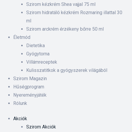
 ki és
Szirom kézkrém Shea vajjal 75 ml
Szirom hidratáló kézkrém Rozmaring illattal 30
ml
rnyezet-
Szirom arckrém érzékeny bőrre 50 ml
ében
Életmód
Dietetika
iskolás
Gyógytorna
Villámreceptek
anyát
Kulisszatitkok a gyógyszerek világából
Szirom Magazin
Hűségprogram
Nyereményjáték
Rólunk
Akciók
Szirom Akciók