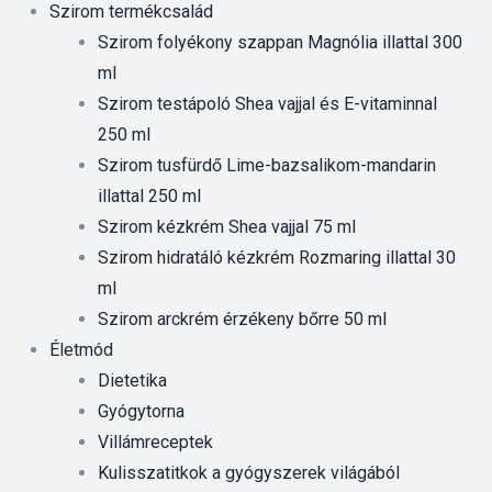
Szirom termékcsalád
Szirom folyékony szappan Magnólia illattal 300
ml
Szirom testápoló Shea vajjal és E-vitaminnal
250 ml
Szirom tusfürdő Lime-bazsalikom-mandarin
illattal 250 ml
Szirom kézkrém Shea vajjal 75 ml
Szirom hidratáló kézkrém Rozmaring illattal 30
ml
Szirom arckrém érzékeny bőrre 50 ml
Életmód
Dietetika
Gyógytorna
Villámreceptek
Kulisszatitkok a gyógyszerek világából