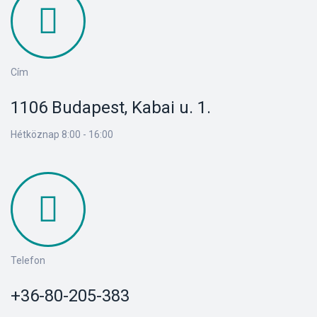
s
Cím
1106 Budapest, Kabai u. 1.
Hétköznap 8:00 - 16:00
Telefon
+36-80-205-383