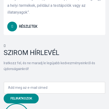
a helyi termékek, például a testápolók vagy az
lád
illatanyagok”.
RÉSZLETEK
SZIROM HÍRLEVÉL
 75 ml
Iratkozz fel, és ne maradj le legújabb kedvezményeinkről és
újdonságainkról!
l és E-
alikom-
FELIRATKOZOK