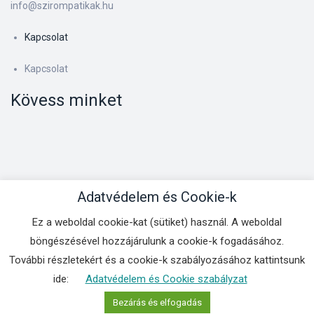
info@szirompatikak.hu
Kapcsolat
Kapcsolat
Kövess minket
Adatvédelem és Cookie-k
Ez a weboldal cookie-kat (sütiket) használ. A weboldal
Kapcsolat
böngészésével hozzájárulunk a cookie-k fogadásához.
Copyright © 2025
BSS Kft.
. All Rights Reserved.
További részletekért és a cookie-k szabályozásához kattintsunk
ide:
Adatvédelem és Cookie szabályzat
Bezárás és elfogadás