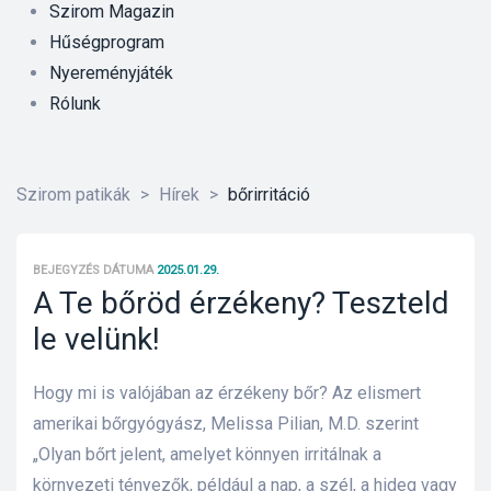
Szirom Magazin
Hűségprogram
Nyereményjáték
Rólunk
Szirom patikák
>
Hírek
>
bőrirritáció
BEJEGYZÉS DÁTUMA
2025.01.29.
A Te bőröd érzékeny? Teszteld
le velünk!
Hogy mi is valójában az érzékeny bőr? Az elismert
amerikai bőrgyógyász, Melissa Pilian, M.D. szerint
„Olyan bőrt jelent, amelyet könnyen irritálnak a
őrre 50
környezeti tényezők, például a nap, a szél, a hideg vagy