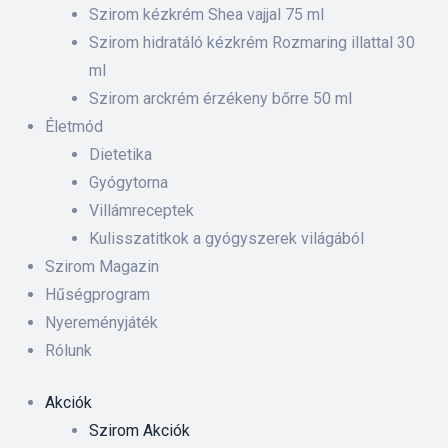
 ki és
Szirom kézkrém Shea vajjal 75 ml
Szirom hidratáló kézkrém Rozmaring illattal 30
ml
rnyezet-
Szirom arckrém érzékeny bőrre 50 ml
ében
Életmód
Dietetika
iskolás
Gyógytorna
Villámreceptek
anyát
Kulisszatitkok a gyógyszerek világából
Szirom Magazin
Hűségprogram
Nyereményjáték
Rólunk
Akciók
Szirom Akciók