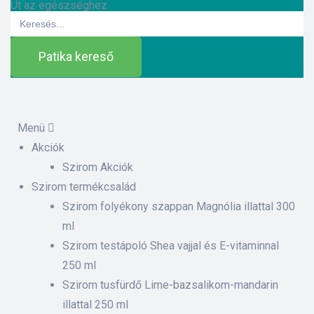
Út az egészséghez
Search
for:
Patika kereső
Menü
Akciók
ázat
Szirom Akciók
Szirom termékcsalád
Szirom folyékony szappan Magnólia illattal 300
etek
ml
Szirom testápoló Shea vajjal és E-vitaminnal
sítás –
250 ml
Szirom tusfürdő Lime-bazsalikom-mandarin
illattal 250 ml