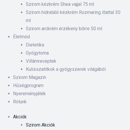
 ki és
Szirom kézkrém Shea vajjal 75 ml
Szirom hidratáló kézkrém Rozmaring illattal 30
ml
rnyezet-
Szirom arckrém érzékeny bőrre 50 ml
ében
Életmód
Dietetika
iskolás
Gyógytorna
Villámreceptek
anyát
Kulisszatitkok a gyógyszerek világából
Szirom Magazin
Hűségprogram
Nyereményjáték
Rólunk
Akciók
Szirom Akciók