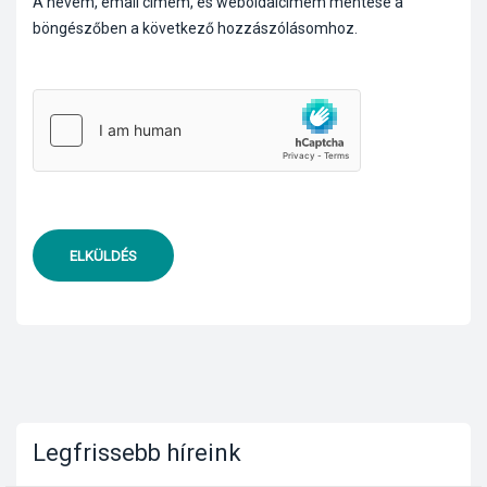
A nevem, email címem, és weboldalcímem mentése a
böngészőben a következő hozzászólásomhoz.
ELKÜLDÉS
Legfrissebb híreink