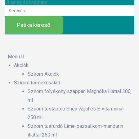
Út az egészséghez
Search
for:
Patika kereső
Menü
Akciók
ázat
Szirom Akciók
Szirom termékcsalád
Szirom folyékony szappan Magnólia illattal 300
etek
ml
Szirom testápoló Shea vajjal és E-vitaminnal
sítás –
250 ml
Szirom tusfürdő Lime-bazsalikom-mandarin
illattal 250 ml