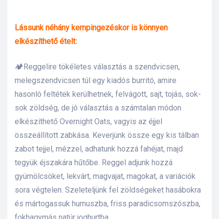
Lássunk néhány kempingezéskor is könnyen
elkészíthető ételt:
🏕️Reggelire tökéletes választás a szendvicsen,
melegszendvicsen túl egy kiadós burritó, amire
hasonló feltétek kerülhetnek, felvágott, sajt, tojás, sok-
sok zöldség, de jó választás a számtalan módon
elkészíthető Overnight Oats, vagyis az éjjel
összeállított zabkása. Keverjünk össze egy kis tálban
zabot tejjel, mézzel, adhatunk hozzá fahéjat, majd
tegyük éjszakára hűtőbe. Reggel adjunk hozzá
gyümölcsöket, lekvárt, magvajat, magokat, a variációk
sora végtelen. Szeleteljünk fel zöldségeket hasábokra
és mártogassuk humuszba, friss paradicsomszószba,
fokhagymás natúr joghurtba.