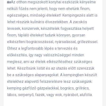
🏡Az otthon megszokott konyhai eszközök kényelme
s
nélküli főzés nem jelenti, hogy nem ehetünk finom,
egészséges, minőségi ételeket! Kempingezés alatt is
lehet részünk kulináris élvezetekben. A zacskós
levesek, konzervek, készételek fogyasztása helyett
finom, tápláló ételeket tudunk könnyen, gyorsan
elkészíteni bográcsozással, nyársalással, grillezéssel.
Ehhez a legfontosabb lépés a tervezés és
előkészítés, így nagy valószínűséggel minden
meglesz, ami az ételek elkészítéséhez szükséges
lehet. Készítsünk listát és az utazás előtt szerezzük
be a szükséges alapanyagokat. A kempingben készült
ételekhez alapvető felszerelésre lesz szükségünk:
kemping gázfőző gázpalackkal, bogrács, grillrács,
lábos, serpenyő, fazék, vagy wok, nyársbot, alufólia.