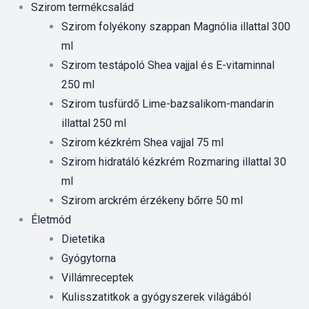
Szirom termékcsalád
Szirom folyékony szappan Magnólia illattal 300
ml
Szirom testápoló Shea vajjal és E-vitaminnal
250 ml
Szirom tusfürdő Lime-bazsalikom-mandarin
illattal 250 ml
Szirom kézkrém Shea vajjal 75 ml
Szirom hidratáló kézkrém Rozmaring illattal 30
ml
Szirom arckrém érzékeny bőrre 50 ml
Életmód
Dietetika
Gyógytorna
Villámreceptek
Kulisszatitkok a gyógyszerek világából