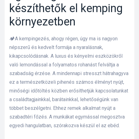
készíthetők el kemping
lád
környezetben
🏕️A kempingezés, ahogy régen, úgy ma is nagyon
népszerű és kedvelt formája a nyaralásnak,
kikapcsolódásnak. A luxus és kényelmi eszközökről
való lemondással a folyamatos rohanást felváltja a
 75 ml
szabadság érzése. A mindennapi stresszt hátrahagyva
ez a természetközeli pihenés számos élményt nyújt,
minőségi időtöltés közben erősíthetjük kapcsolatunkat
a családtagjainkkal, barátainkkal, lehetőségünk van
l és E-
többet beszélgetni. Ehhez remek alkalmat nyújt a
szabadtéri főzés. A munkákat egymással megosztva
alikom-
egyedi hangulatban, szórakozva készül el az ebéd.