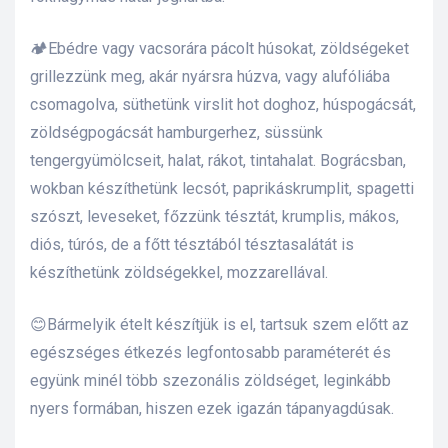
🏕️Ebédre vagy vacsorára pácolt húsokat, zöldségeket
grillezzünk meg, akár nyársra húzva, vagy alufóliába
csomagolva, süthetünk virslit hot doghoz, húspogácsát,
zöldségpogácsát hamburgerhez, süssünk
tengergyümölcseit, halat, rákot, tintahalat. Bográcsban,
wokban készíthetünk lecsót, paprikáskrumplit, spagetti
szószt, leveseket, főzzünk tésztát, krumplis, mákos,
diós, túrós, de a főtt tésztából tésztasalátát is
készíthetünk zöldségekkel, mozzarellával.
😊Bármelyik ételt készítjük is el, tartsuk szem előtt az
egészséges étkezés legfontosabb paraméterét és
együnk minél több szezonális zöldséget, leginkább
nyers formában, hiszen ezek igazán tápanyagdúsak.