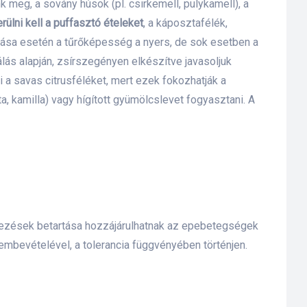
 meg, a sovány húsok (pl. csirkemell, pulykamell), a
rülni kell a puffasztó ételeket
, a káposztafélék,
ása esetén a tűrőképesség a nyers, de sok esetben a
álás alapján, zsírszegényen elkészítve javasoljuk
i a savas citrusféléket, mert ezek fokozhatják a
, kamilla) vagy hígított gyümölcslevet fogyasztani. A
tkezések betartása hozzájárulhatnak az epebetegségek
evételével, a tolerancia függvényében történjen.