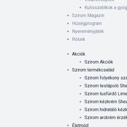
Kulisszatitkok a gyó
Szirom Magazin
Hűségprogram
Nyereményjáték
Rólunk
Akciók
Szirom Akciók
Szirom termékcsalád
Szirom folyékony sza
Szirom testápoló Shea
Szirom tusfürdő Lime
Szirom kézkrém Shea 
Szirom hidratáló kézk
Szirom arckrém érzé
Életmód