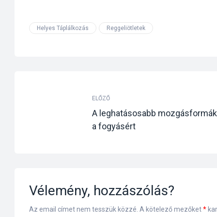
s
Helyes Táplálkozás
Reggeliötletek
ELŐZŐ
A leghatásosabb mozgásformák
a fogyásért
Vélemény, hozzászólás?
Az email címet nem tesszük közzé.
A kötelező mezőket
*
kar