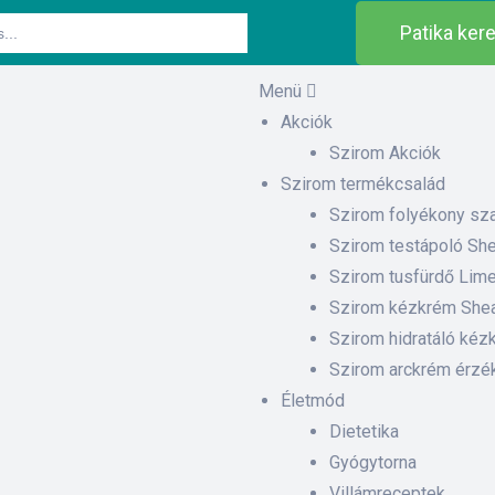
Patika ker
Menü
Akciók
Szirom Akciók
Szirom termékcsalád
Szirom folyékony sza
Szirom testápoló Shea
Szirom tusfürdő Lime
Szirom kézkrém Shea 
Szirom hidratáló kézk
Szirom arckrém érzé
Életmód
Dietetika
Gyógytorna
Villámreceptek