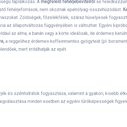
iségű táplálkozás. A
m
egfelelő fehérjebevitelről
se feledkezzünk
hető fehérjeforrások, nem okoznak epehólyag-összehúzódást.
Ke
anaszokat.
Zöldségek, főzelékfélék, száraz hüvelyesek fogyaszt
cia az állapotváltozás függvényében is változhat. Egyéni kiprób
éldául az alma, a banán vagy a körte ideálisak, de érdemes kerüln
re,
a reggelihez érdemes koffeinmentes gyógyteát (pl. borsmenta
endőek, mert irritálhatják az epét.
jék és szénhidrátok fogyasztása, valamint a gyakori, kisebb é
választása minden esetben az egyéni tűrőképességek figyelemb