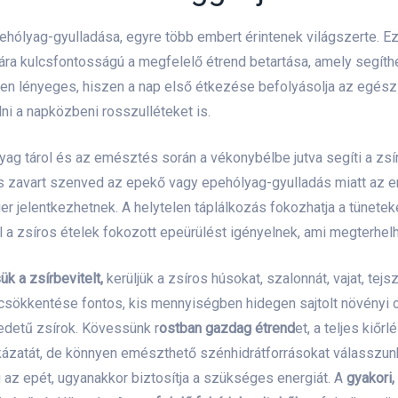
ehólyag-gyulladása, egyre több embert érintenek világszerte. 
ára kulcsfontosságú a megfelelő étrend betartása, amely segí
sen lényeges, hiszen a nap első étkezése befolyásolja az egész
i a napközbeni rosszulléteket is.
yag tárol és az emésztés során a vékonybélbe jutva segíti a zsír
zavart szenved az epekő vagy epehólyag-gyulladás miatt az em
er jelentkezhetnek. A helytelen táplálkozás fokozhatja a tünetek
l a zsíros ételek fokozott epeürülést igényelnek, ami megterhel
k a zsírbevitelt,
kerüljük a zsíros húsokat, szalonnát, vajat, te
csökkentése fontos, kis mennyiségben hidegen sajtolt növényi ol
redetű zsírok. Kövessünk r
ostban gazdag étrend
et, a teljes kiő
zatát, de könnyen emészthető szénhidrátforrásokat válasszunk. 
g az epét, ugyanakkor biztosítja a szükséges energiát. A
gyakori,