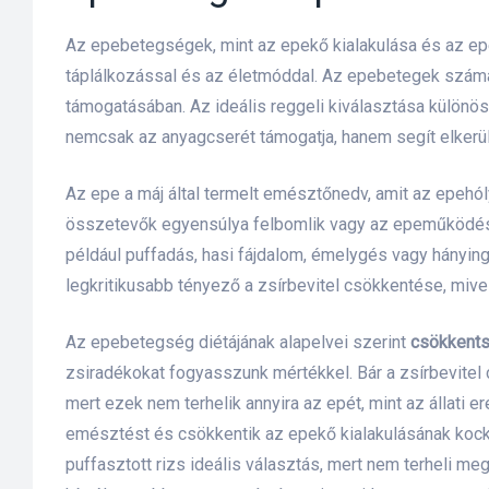
Az epebetegségek, mint az epekő kialakulása és az ep
táplálkozással és az életmóddal. Az epebetegek szám
támogatásában. Az ideális reggeli kiválasztása különö
nemcsak az anyagcserét támogatja, hanem segít elkerüln
Az epe a máj által termelt emésztőnedv, amit az epehól
összetevők egyensúlya felbomlik vagy az epeműködés 
például puffadás, hasi fájdalom, émelygés vagy hánying
legkritikusabb tényező a zsírbevitel csökkentése, mive
Az epebetegség diétájának alapelvei szerint
csökkentsü
zsiradékokat fogyasszunk mértékkel. Bár a zsírbevitel 
mert ezek nem terhelik annyira az epét, mint az állati e
emésztést és csökkentik az epekő kialakulásának kocká
őrre 50
puffasztott rizs ideális választás, mert nem terheli me