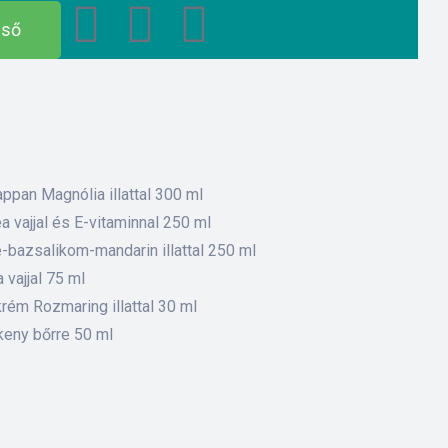
eső
ppan Magnólia illattal 300 ml
 vajjal és E-vitaminnal 250 ml
-bazsalikom-mandarin illattal 250 ml
vajjal 75 ml
rém Rozmaring illattal 30 ml
keny bőrre 50 ml