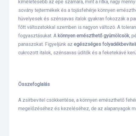
kíméletesebb az epe számára, mint a ritka, nagy menny
sovány tejtermékek és a tojásfehérje könnyen emészt
lád
hüvelyesek és szénsavas italok gyakran fokozzák a p
főtt változatokkal szemben is nagyon változó. A toleran
fogyasztásukat.
A
könnyen emészthető gyümölcsök
, p
panaszokat. Figyeljünk az
egészséges folyadékbevitel
cukrozott italok, szénsavas üdítők és a feketekávé kerül
 75 ml
Összefoglalás
A zsírbevitel csökkentése, a könnyen emészthető fehér
l és E-
megelőzéséhez és kezeléséhez, de az alapanyagok meg
alikom-