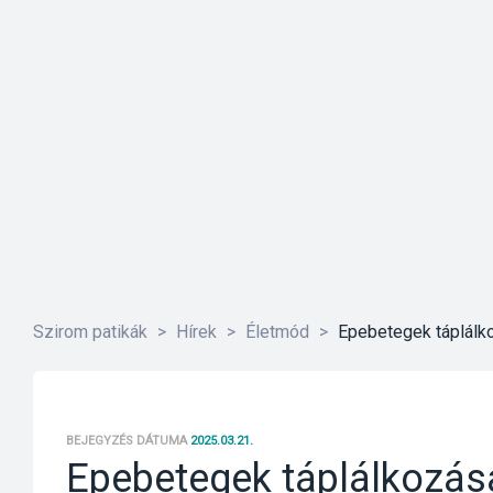
Szirom patikák
>
Hírek
>
Életmód
>
Epebetegek táplálko
BEJEGYZÉS DÁTUMA
2025.03.21.
Epebetegek táplálkozása 