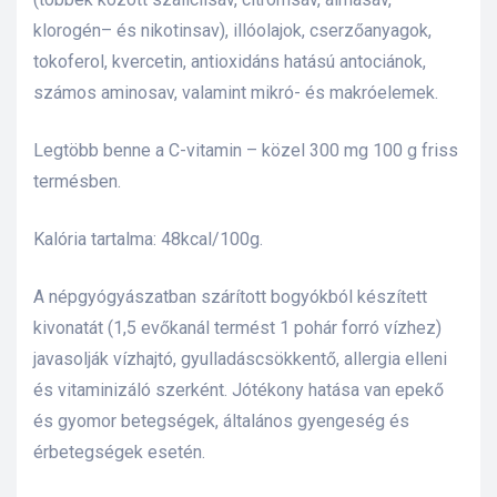
klorogén– és nikotinsav), illóolajok, cserzőanyagok,
s
tokoferol, kvercetin, antioxidáns hatású antociánok,
számos aminosav, valamint mikró- és makróelemek.
Legtöbb benne a C-vitamin – közel 300 mg 100 g friss
termésben.
Kalória tartalma: 48kcal/100g.
A népgyógyászatban szárított bogyókból készített
kivonatát (1,5 evőkanál termést 1 pohár forró vízhez)
javasolják vízhajtó, gyulladáscsökkentő, allergia elleni
és vitaminizáló szerként. Jótékony hatása van epekő
és gyomor betegségek, általános gyengeség és
érbetegségek esetén.