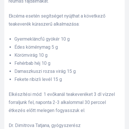
reumás fajdalmákat.
Ekcéma esetén segítséget nyújthat a következő
teakeverék kúraszerű alkalmazása:
Gyermekláncfű gyökér 10 g
Édes köménymag 5 g
Körömvirág 10 g
Fehérbab héj 10 g
Damaszkuszi rozsa virág 15 g
Fekete ribizli levél 15 g
Elkészítési mód: 1 evőkanál teakeveréket 3 dl vízzel
forraljunk fel, naponta 2-3 alkalommal 30 perccel
étkezés előtt melegen fogyasszuk el.
Dr. Dimitrova Tatjana, gyógyszerész