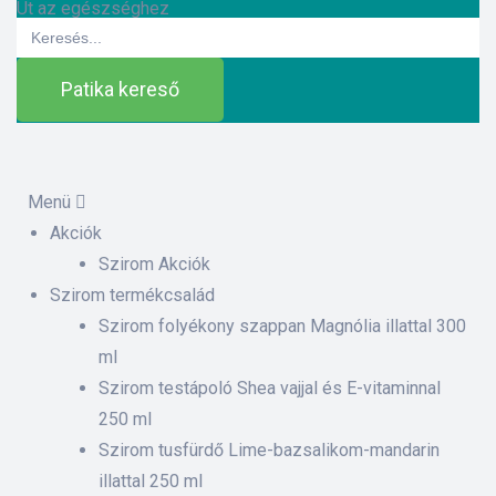
Út az egészséghez
Search
for:
Patika kereső
Menü
Akciók
ázat
Szirom Akciók
Szirom termékcsalád
Szirom folyékony szappan Magnólia illattal 300
etek
ml
Szirom testápoló Shea vajjal és E-vitaminnal
sítás –
250 ml
Szirom tusfürdő Lime-bazsalikom-mandarin
illattal 250 ml