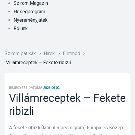
Szirom Magazin
Hűségprogram
Nyereményjáték
Rólunk
Szirom patikák
>
Hírek
>
Életmód
>
Villámreceptek – Fekete ribizli
BEJEGYZÉS DÁTUMA
2026.06.02.
Villámreceptek – Fekete
ribizli
őrre 50
A fekete ribizli (latinul Ribes nigrum) Európa és Közép