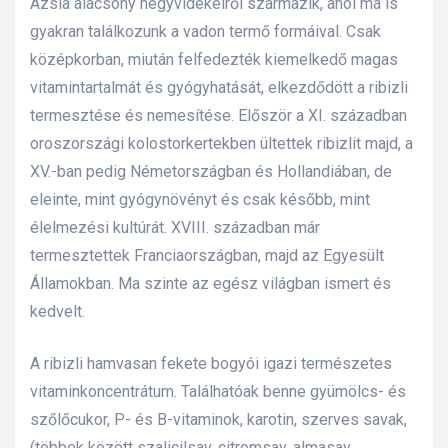
Ázsia alacsony hegyvidékeiről származik, ahol ma is
gyakran találkozunk a vadon termő formáival. Csak
lád
középkorban, miután felfedezték kiemelkedő magas
vitamintartalmát és gyógyhatását, elkezdődött a ribizli
termesztése és nemesítése. Először a XI. században
oroszországi kolostorkertekben ültettek ribizlit majd, a
XV.-ban pedig Németországban és Hollandiában, de
eleinte, mint gyógynövényt és csak később, mint
élelmezési kultúrát. XVIII. században már
 75 ml
termesztettek Franciaországban, majd az Egyesült
Államokban. Ma szinte az egész világban ismert és
kedvelt.
l és E-
A ribizli hamvasan fekete bogyói igazi természetes
vitaminkoncentrátum. Találhatóak benne gyümölcs- és
alikom-
szőlőcukor, P- és B-vitaminok, karotin, szerves savak,
(többek között szalicilsav, citromsav, almasav,