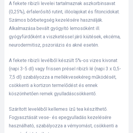
A fekete ribizli levelei tartalmaznak aszkorbinsavat
(0,25%), érfalerősítő rutint, illóolajokat és fitoncidokat.
Számos bőrbetegség kezelésére használják.
Alkalmazása bevált gyógyító lemosóként ill.
gyógyfürdőként a viszketéssel járó kiütések, ekcéma,
neurodermitisz, pszoriázis és akné esetén.
A fekete ribizli levélből készült 5%-os vizes kivonat
(napi 3-5 dl) vagy frissen présel ribizli lé (napi 3 x 0,5-
7,5 dl) szabályozza a mellékvesekéreg működését,
csökkenti a kortizon termelődést és ennek
köszönhetően remek gyulladáscsökkentő.
Szárított leveléből kellemes ízű tea készíthető.
Fogyasztását vese- és epegyulladás kezelésére
használható, szabályozza a vérnyomást, csökkenti a