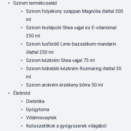
Szirom termékcsalád
Szirom folyékony szappan Magnólia illattal 300
ml
Szirom testápoló Shea vajjal és E-vitaminnal
250 ml
Szirom tusfürdő Lime-bazsalikom-mandarin
illattal 250 ml
Szirom kézkrém Shea vajjal 75 ml
Szirom hidratáló kézkrém Rozmaring illattal 30
ml
Szirom arckrém érzékeny bőrre 50 ml
Életmód
Dietetika
Gyógytorna
Villámreceptek
Kulisszatitkok a gyógyszerek világából