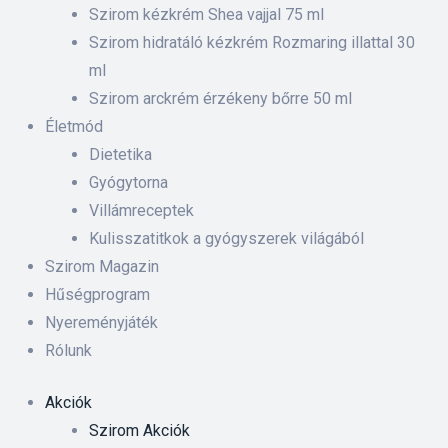
 ki és
Szirom kézkrém Shea vajjal 75 ml
Szirom hidratáló kézkrém Rozmaring illattal 30
ml
rnyezet-
Szirom arckrém érzékeny bőrre 50 ml
ében
Életmód
Dietetika
iskolás
Gyógytorna
Villámreceptek
anyát
Kulisszatitkok a gyógyszerek világából
Szirom Magazin
Hűségprogram
Nyereményjáték
Rólunk
Akciók
Szirom Akciók