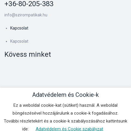
+36-80-205-383
info@szirompatikak.hu
Kapcsolat
Kapcsolat
Kövess minket
Adatvédelem és Cookie-k
Ez a weboldal cookie-kat (sütiket) használ. A weboldal
Kapcsolat
böngészésével hozzájárulunk a cookie-k fogadásához.
Copyright © 2025
BSS Kft.
. All Rights Reserved.
További részletekért és a cookie-k szabályozásához kattintsunk
ide:
Adatvédelem és Cookie szabályzat