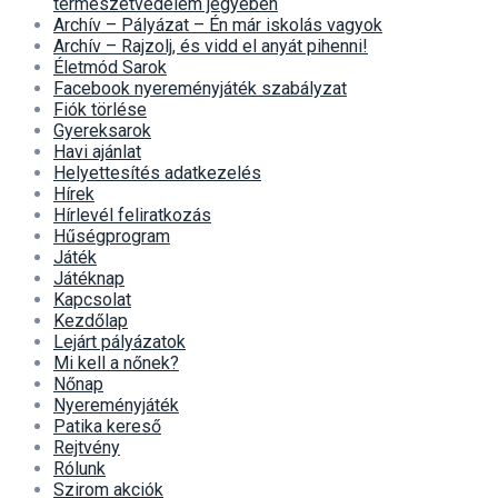
természetvédelem jegyében
Archív – Pályázat – Én már iskolás vagyok
Archív – Rajzolj, és vidd el anyát pihenni!
Életmód Sarok
Facebook nyereményjáték szabályzat
Fiók törlése
Gyereksarok
Havi ajánlat
Helyettesítés adatkezelés
Hírek
Hírlevél feliratkozás
Hűségprogram
Játék
Játéknap
Kapcsolat
Kezdőlap
Lejárt pályázatok
Mi kell a nőnek?
Nőnap
Nyereményjáték
Patika kereső
Rejtvény
Rólunk
Szirom akciók