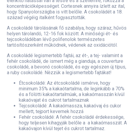
élénkítő hatással van a testre és a szellemre, fokozza a
koncentrációképességet. Cortesnek annyira ízlett az ital,
hogy Spanyolországba is vitt belőle. A csokoládét a 18.
század végéig italként fogyasztották.
A csokoládé tárolásának fő szabálya, hogy száraz, hűvös
helyen tárolandó, 12-16 fok között. A minőségi ét- és
tejcsokoládéban lévő polifenolok természetes
tartósítószerként működnek, védenek az oxidációtól.
A csokoládé legismertebb fajtái, az ét-, a tej- valamint a
fehér csokoládé, de ismert még a gianduja, a couverture
csokoládé, a bevonó csokoládé, és egy egészen új típus,
a ruby csokoládé.
N
è
zz
ü
k a legismertebb fajt
á
kat!
Étcsokoládé: Az étcsokoládé ismérve, hogy
minimum 35% a kakaótartalma, de leginkább a 70%
és a fölötti kakaótartalmúak, a kakaómasszán kívül
kakaóvajat és cukrot tartalmaznak
Tejcsokoládé: A kakaómassza, kakaóvaj és cukor
mellett, tejport kevernek hozzá
Fehér csokoládé: A fehér csokoládé érdekessége,
hogy teljesen kihagyják belőle a a kakaómasszát. A
kakaóvajon kívül tejet és cukrot tartalmaz.