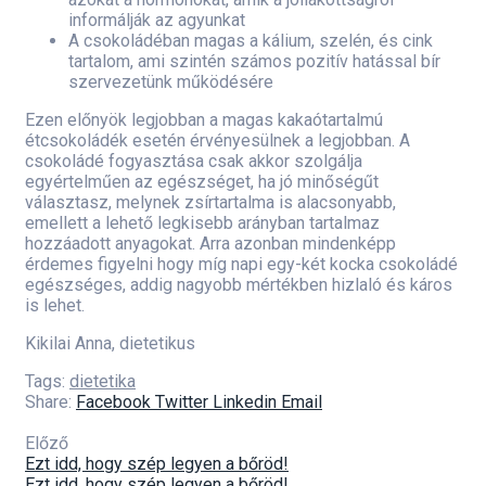
informálják az agyunkat
A csokoládéban magas a kálium, szelén, és cink
tartalom, ami szintén számos pozitív hatással bír
szervezetünk működésére
Ezen előnyök legjobban a magas kakaótartalmú
étcsokoládék esetén érvényesülnek a legjobban. A
csokoládé fogyasztása csak akkor szolgálja
egyértelműen az egészséget, ha jó minőségűt
választasz, melynek zsírtartalma is alacsonyabb,
emellett a lehető legkisebb arányban tartalmaz
hozzáadott anyagokat. Arra azonban mindenképp
érdemes figyelni hogy míg napi egy-két kocka csokoládé
egészséges, addig nagyobb mértékben hizlaló és káros
is lehet.
Kikilai Anna, dietetikus
Tags:
dietetika
Share:
Facebook
Twitter
Linkedin
Email
Előző
Ezt idd, hogy szép legyen a bőröd!
Ezt idd, hogy szép legyen a bőröd!