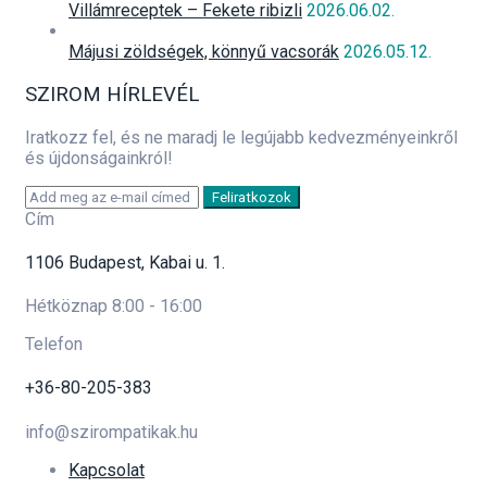
Villámreceptek – Fekete ribizli
2026.06.02.
Májusi zöldségek, könnyű vacsorák
2026.05.12.
SZIROM HÍRLEVÉL
Iratkozz fel, és ne maradj le legújabb kedvezményeinkről
és újdonságainkról!
Feliratkozok
Cím
1106 Budapest, Kabai u. 1.
Hétköznap 8:00 - 16:00
Telefon
+36-80-205-383
info@szirompatikak.hu
Kapcsolat