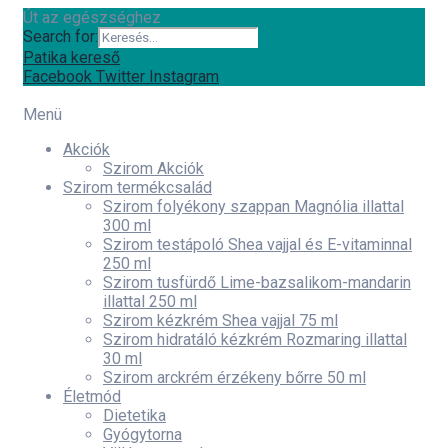
Út az egészséghez
Search for:
Patika kereső
Facebook
Twitter
Instagram
Menü
Akciók
Szirom Akciók
Szirom termékcsalád
Szirom folyékony szappan Magnólia illattal
300 ml
Szirom testápoló Shea vajjal és E-vitaminnal
250 ml
Szirom tusfürdő Lime-bazsalikom-mandarin
illattal 250 ml
Szirom kézkrém Shea vajjal 75 ml
Szirom hidratáló kézkrém Rozmaring illattal
30 ml
Szirom arckrém érzékeny bőrre 50 ml
Életmód
Dietetika
Gyógytorna