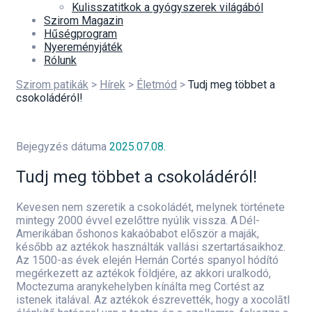
Kulisszatitkok a gyógyszerek világából
Szirom Magazin
Hűségprogram
Nyereményjáték
Rólunk
Szirom patikák
>
Hírek
>
Életmód
>
Tudj meg többet a
csokoládéról!
Bejegyzés dátuma
2025.07.08.
Tudj meg többet a csokoládéról!
Kevesen nem szeretik a csokoládét, melynek története
mintegy 2000 évvel ezelőttre nyúlik vissza. A Dél-
Amerikában őshonos kakaóbabot először a maják,
később az aztékok használták vallási szertartásaikhoz.
Az 1500-as évek elején Hernán Cortés spanyol hódító
megérkezett az aztékok földjére, az akkori uralkodó,
Moctezuma aranykehelyben kínálta meg Cortést az
istenek italával. Az aztékok észrevették, hogy a xocolātl