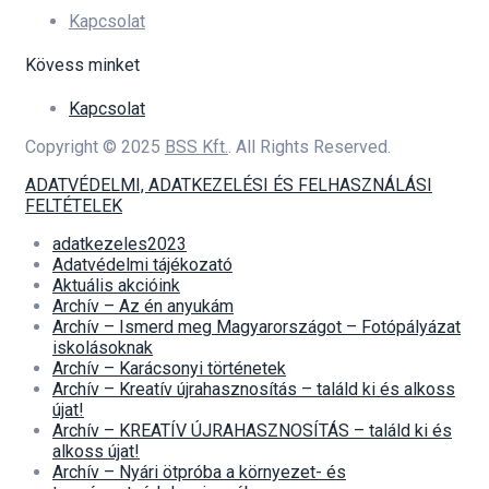
Kapcsolat
Kövess minket
Kapcsolat
Copyright © 2025
BSS Kft.
. All Rights Reserved.
ADATVÉDELMI, ADATKEZELÉSI ÉS FELHASZNÁLÁSI
FELTÉTELEK
adatkezeles2023
Adatvédelmi tájékozató
Aktuális akcióink
Archív – Az én anyukám
Archív – Ismerd meg Magyarországot – Fotópályázat
iskolásoknak
Archív – Karácsonyi történetek
Archív – Kreatív újrahasznosítás – találd ki és alkoss
újat!
Archív – KREATÍV ÚJRAHASZNOSÍTÁS – találd ki és
alkoss újat!
Archív – Nyári ötpróba a környezet- és