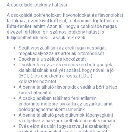
A csokoládé jótékony hatásai
A csokoládé polifenolokat, flavonoidokat és flavonolokat
tartalmaz, ezen kívül koffeint, teobromint, triptofánt és
Béta-feniletilamint. Azon túl, hogy a csokoládé magas
élvezeti értékkel bír, számos jótékony hatást is
tulajdoníthatunk neki. Lássuk mik ezek:
Segít visszaállítani az erek rugalmasságát,
megakadályozza az artériák eltömődését
Csökkenti a szélütés kockázatát
Csökkenti a szív- és érrendszeri betegségek
kialakulásának esélyét azáltal, hogy növeli a jó
(HDL-), és csökkenti a rossz (LDL-)
koleszterinszintet
A benne található flavonoidok védik a bőrt a Nap
káros hatásaitól
A csokoládéban található feniletilamin
endorfintermelésre sarkallja az agyunkat, amit
boldogsághormonként ismerünk
A benne található prebiotikumok tápanyagként
szolgálnak a hasznos bélbaktériumok számára
Evés előtt és után fogyasztva „felszabadítja”
azokat a hormonokat, amik a jóllakottságról