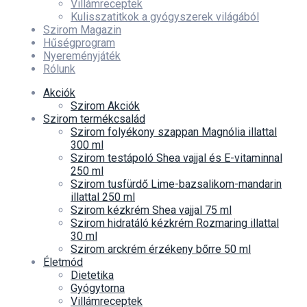
Villámreceptek
Kulisszatitkok a gyógyszerek világából
Szirom Magazin
Hűségprogram
Nyereményjáték
Rólunk
Akciók
Szirom Akciók
Szirom termékcsalád
Szirom folyékony szappan Magnólia illattal
300 ml
Szirom testápoló Shea vajjal és E-vitaminnal
250 ml
Szirom tusfürdő Lime-bazsalikom-mandarin
illattal 250 ml
Szirom kézkrém Shea vajjal 75 ml
Szirom hidratáló kézkrém Rozmaring illattal
30 ml
Szirom arckrém érzékeny bőrre 50 ml
Életmód
Dietetika
Gyógytorna
Villámreceptek