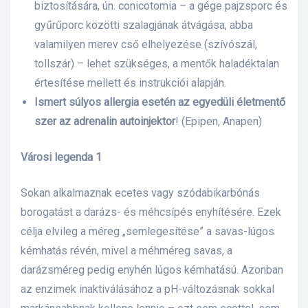
biztosítására, ún. conicotomia – a gége pajzsporc és
gyűrűporc közötti szalagjának átvágása, abba
valamilyen merev cső elhelyezése (szívószál,
tollszár) – lehet szükséges, a mentők haladéktalan
értesítése mellett és instrukciói alapján.
Ismert súlyos allergia esetén az egyedüli életmentő
szer az adrenalin autoinjektor
! (Epipen, Anapen)
Városi legenda 1
Sokan alkalmaznak ecetes vagy szódabikarbónás
borogatást a darázs- és méhcsípés enyhítésére. Ezek
célja elvileg a méreg „semlegesítése” a savas-lúgos
kémhatás révén, mivel a méhméreg savas, a
darázsméreg pedig enyhén lúgos kémhatású. Azonban
az enzimek inaktiválásához a pH-változásnak sokkal