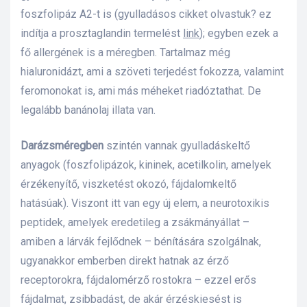
foszfolipáz A2-t is (gyulladásos cikket olvastuk? ez
s
indítja a prosztaglandin termelést
link
); egyben ezek a
fő allergének is a méregben. Tartalmaz még
hialuronidázt, ami a szöveti terjedést fokozza, valamint
feromonokat is, ami más méheket riadóztathat. De
legalább banánolaj illata van.
Darázsméregben
szintén vannak gyulladáskeltő
anyagok (foszfolipázok, kininek, acetilkolin, amelyek
érzékenyítő, viszketést okozó, fájdalomkeltő
hatásúak). Viszont itt van egy új elem, a neurotoxikis
peptidek, amelyek eredetileg a zsákmányállat –
amiben a lárvák fejlődnek – bénítására szolgálnak,
ugyanakkor emberben direkt hatnak az érző
receptorokra, fájdalomérző rostokra – ezzel erős
fájdalmat, zsibbadást, de akár érzéskiesést is