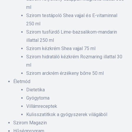
ml
Szirom testápoló Shea vajjal és E-vitaminnal
250 ml
Szirom tusfürdő Lime-bazsalikom-mandarin
illattal 250 ml
Szirom kézkrém Shea vajjal 75 ml
Szirom hidratáló kézkrém Rozmaring illattal 30
ml
Szirom arckrém érzékeny bőrre 50 ml
Életmód
Dietetika
Gyógytorna
Villámreceptek
Kulisszatitkok a gyógyszerek világából
Szirom Magazin
Hűségprogram