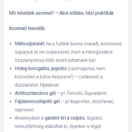
Mit tehetünk azonnal? – Akut ellátás, házi praktikák
Azonnali teendők:
Méhcsípésnél
: ha a fullánk benne maradt,
körömmel
kaparjuk ki
, ne csipesszel, mert a méregzsákot
összenyomva több toxint juttatnánk be!
Hideg borogatás, jegelés
(csomagolva, nem
közvetlen a bőrre helyezve!) – csökkenti a
duzzanatot, fájdalmat.
Antihisztaminos gél
– pl. Fenistil, Supraderm.
Fájdalomcsillapító gél
– pl ibuprofen, diclofenac,
naproxen.
Amennyiben a
garatot éri a csípés
, légzési
nehezítettség alakulhat ki, ilyenkor a légút