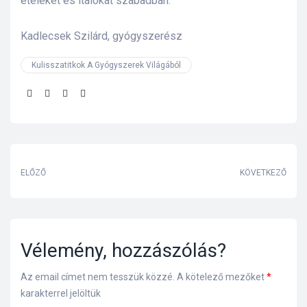
ételeket és italokat szabadban.
Kadlecsek Szilárd, gyógyszerész
Kulisszatitkok A Gyógyszerek Világából
Share:
ELŐZŐ
KÖVETKEZŐ
Vélemény, hozzászólás?
Az email címet nem tesszük közzé.
A kötelező mezőket
*
karakterrel jelöltük