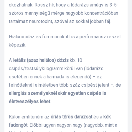
okozhatnak. Rossz hír, hogy a lódarázs amúgy is 3-5-
szörös mennyiségű mérge nagyobb koncentrációban
tartalmaz neurotoxint, szóval az sokkal jobban fáj.
Hialuronidáz és feromonok itt is a performansz részét
képezik.
A
letális (azaz halálos) dózis
kb. 10
csípés/testsúlykilogramm körül van (lódarázs
esetében ennek a harmada is elegendő) – ez
felnőtteknél elméletben több száz csípést jelent –,
de
allergiás személyeknél akár egyetlen csípés is
életveszélyes lehet
.
Külön említeném az
óriás
tőrös darazsat
és a
kék
fadongót.
Előbbi ugyan nagyon nagy (nagyobb, mint a