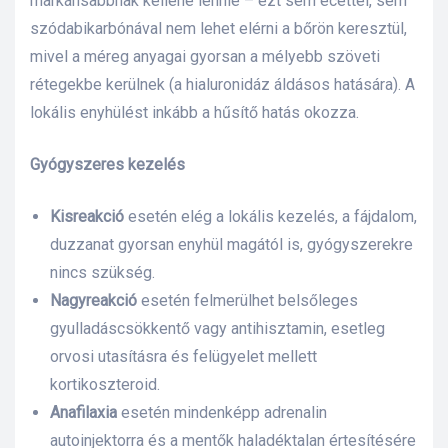
markánsabbnak kellene lennie – ezt sem ecettel, sem
szódabikarbónával nem lehet elérni a bőrön keresztül,
mivel a méreg anyagai gyorsan a mélyebb szöveti
rétegekbe kerülnek (a hialuronidáz áldásos hatására). A
lokális enyhülést inkább a hűsítő hatás okozza.
Gyógyszeres kezelés
Kisreakció
esetén elég a lokális kezelés, a fájdalom,
duzzanat gyorsan enyhül magától is, gyógyszerekre
nincs szükség.
Nagyreakció
esetén felmerülhet belsőleges
gyulladáscsökkentő vagy antihisztamin, esetleg
orvosi utasításra és felügyelet mellett
kortikoszteroid.
Anafilaxia
esetén mindenképp adrenalin
autoinjektorra és a mentők haladéktalan értesítésére