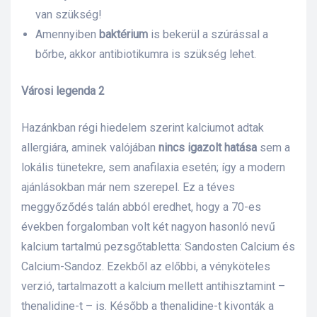
van szükség!
Amennyiben
baktérium
is bekerül a szúrással a
bőrbe, akkor antibiotikumra is szükség lehet.
Városi legenda 2
Hazánkban régi hiedelem szerint kalciumot adtak
allergiára, aminek valójában
nincs igazolt hatása
sem a
lokális tünetekre, sem anafilaxia esetén; így a modern
ajánlásokban már nem szerepel. Ez a téves
meggyőződés talán abból eredhet, hogy a 70-es
években forgalomban volt két nagyon hasonló nevű
kalcium tartalmú pezsgőtabletta: Sandosten Calcium és
Calcium-Sandoz. Ezekből az előbbi, a vényköteles
verzió, tartalmazott a kalcium mellett antihisztamint –
thenalidine-t – is. Később a thenalidine-t kivonták a