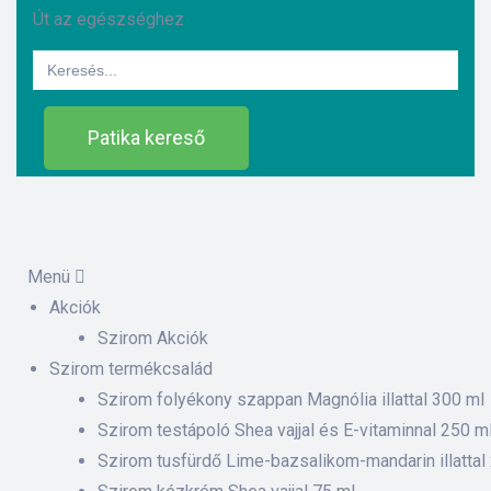
Út az egészséghez
Search
for:
Patika kereső
ázat
Menü
Akciók
Szirom Akciók
etek
Szirom termékcsalád
sítás –
Szirom folyékony szappan Magnólia illattal 300 ml
Szirom testápoló Shea vajjal és E-vitaminnal 250 m
Szirom tusfürdő Lime-bazsalikom-mandarin illattal