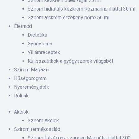
Szirom kézkrém Shea vajjal 75 ml
 ki és
Szirom hidratáló kézkrém Rozmaring illattal 30 ml
Szirom arckrém érzékeny bőrre 50 ml
rnyezet-
Életmód
ében
Dietetika
Gyógytorna
iskolás
Villámreceptek
Kulisszatitkok a gyógyszerek világából
Szirom Magazin
anyát
Hűségprogram
Nyereményjáték
Rólunk
Akciók
Szirom Akciók
Szirom termékcsalád
Szirom folyékony szappan Magnólia illattal 300