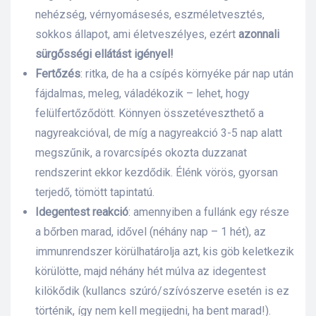
nehézség, vérnyomásesés, eszméletvesztés,
sokkos állapot, ami életveszélyes, ezért
azonnali
sürgősségi ellátást igényel!
Fertőzés
: ritka, de ha a csípés környéke pár nap után
fájdalmas, meleg, váladékozik – lehet, hogy
felülfertőződött. Könnyen összetéveszthető a
nagyreakcióval, de míg a nagyreakció 3-5 nap alatt
megszűnik, a rovarcsípés okozta duzzanat
rendszerint ekkor kezdődik. Élénk vörös, gyorsan
terjedő, tömött tapintatú.
Idegentest reakció
: amennyiben a fullánk egy része
a bőrben marad, idővel (néhány nap – 1 hét), az
immunrendszer körülhatárolja azt, kis göb keletkezik
körülötte, majd néhány hét múlva az idegentest
kilökődik (kullancs szúró/szívószerve esetén is ez
történik, így nem kell megijedni, ha bent marad!).