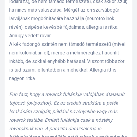
lódarázs), de nem támadó természetű, csak akkor szúr,
ha nincs más választása. Mérgét az orrszarvúbogár
lárvájának megbénítására használja (neurotoxinok
révén), csípése kevésbé fájdalmas, allergia is ritka.
Amúgy védett rovar.
A kék fadongó szintén nem támadó természetű (mivel
nem kolóniában él), mérge a méhméreghez hasonlít
inkább, de sokkal enyhébb hatással. Viszont többször
is tud szúrni, ellentétben a méhekkel. Allergia itt is
nagyon ritka.
Fun fact, hogy a rovarok fullánkja valójában átalakult
tojócső (ovipositor). Ez az eredeti struktúra a peték
lerakására szolgált, például növényekbe vagy más
rovarok testébe. Emiatt fullánkja csak a nőstény
rovaroknak van. A parazita darazsak ma is