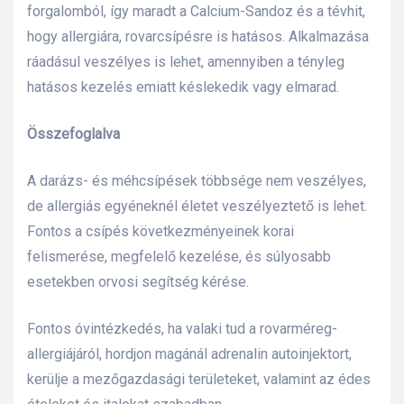
forgalomból, így maradt a Calcium-Sandoz és a tévhit,
hogy allergiára, rovarcsípésre is hatásos. Alkalmazása
ráadásul veszélyes is lehet, amennyiben a tényleg
hatásos kezelés emiatt késlekedik vagy elmarad.
Összefoglalva
A darázs- és méhcsípések többsége nem veszélyes,
de allergiás egyéneknél életet veszélyeztető is lehet.
Fontos a csípés következményeinek korai
felismerése, megfelelő kezelése, és súlyosabb
esetekben orvosi segítség kérése.
Fontos óvintézkedés, ha valaki tud a rovarméreg-
allergiájáról, hordjon magánál adrenalin autoinjektort,
kerülje a mezőgazdasági területeket, valamint az édes