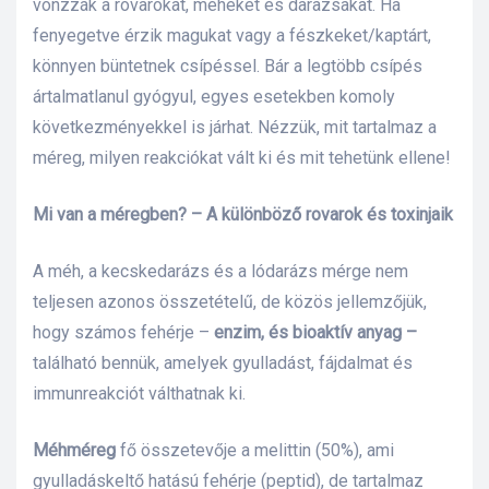
vonzzák a rovarokat, méheket és darazsakat. Ha
fenyegetve érzik magukat vagy a fészkeket/kaptárt,
lád
könnyen büntetnek csípéssel. Bár a legtöbb csípés
ártalmatlanul gyógyul, egyes esetekben komoly
következményekkel is járhat. Nézzük, mit tartalmaz a
méreg, milyen reakciókat vált ki és mit tehetünk ellene!
Mi van a méregben? – A különböző rovarok és toxinjaik
 75 ml
A méh, a kecskedarázs és a lódarázs mérge nem
teljesen azonos összetételű, de közös jellemzőjük,
hogy számos fehérje –
enzim, és bioaktív anyag –
l és E-
található bennük, amelyek gyulladást, fájdalmat és
immunreakciót válthatnak ki.
alikom-
Méhméreg
fő összetevője a melittin (50%), ami
gyulladáskeltő hatású fehérje (peptid), de tartalmaz