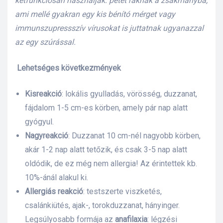
kétfunkciósan használják: petét raknak a zsákmányba,
ami mellé gyakran egy kis bénító mérget vagy
immunszupressszív vírusokat is juttatnak ugyanazzal
az egy szúrással.
Lehetséges következmények
Kisreakció
: lokális gyulladás, vörösség, duzzanat,
fájdalom 1-5 cm-es körben, amely pár nap alatt
gyógyul.
Nagyreakció
: Duzzanat 10 cm-nél nagyobb körben,
akár 1-2 nap alatt tetőzik, és csak 3-5 nap alatt
oldódik, de ez még nem allergia! Az érintettek kb.
10%-ánál alakul ki.
Allergiás reakció
: testszerte viszketés,
csalánkiütés, ajak-, torokduzzanat, hányinger.
Legsúlyosabb formája az
anafilaxia
: légzési