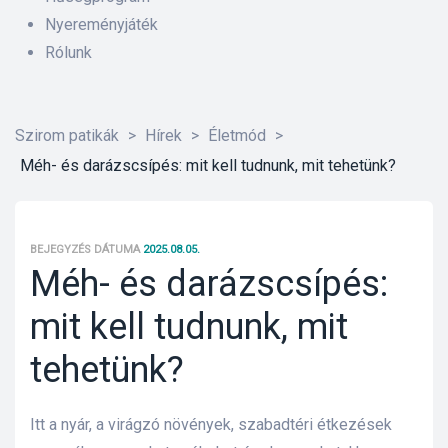
Nyereményjáték
Rólunk
Szirom patikák
>
Hírek
>
Életmód
>
Méh- és darázscsípés: mit kell tudnunk, mit tehetünk?
BEJEGYZÉS DÁTUMA
2025.08.05.
Méh- és darázscsípés:
mit kell tudnunk, mit
tehetünk?
őrre 50
Itt a nyár, a virágzó növények, szabadtéri étkezések