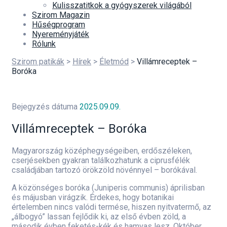
Kulisszatitkok a gyógyszerek világából
Szirom Magazin
Hűségprogram
Nyereményjáték
Rólunk
Szirom patikák
>
Hírek
>
Életmód
>
Villámreceptek –
Boróka
Bejegyzés dátuma
2025.09.09.
Villámreceptek – Boróka
Magyarország középhegységeiben, erdőszéleken,
cserjésekben gyakran találkozhatunk a ciprusfélék
családjában tartozó örökzöld növénnyel – borókával.
A közönséges boróka (Juniperis communis) áprilisban
és májusban virágzik. Érdekes, hogy botanikai
értelemben nincs valódi termése, hiszen nyitvatermő, az
„álbogyó” lassan fejlődik ki, az első évben zöld, a
második évben feketés-kék és hamvas lesz. Október