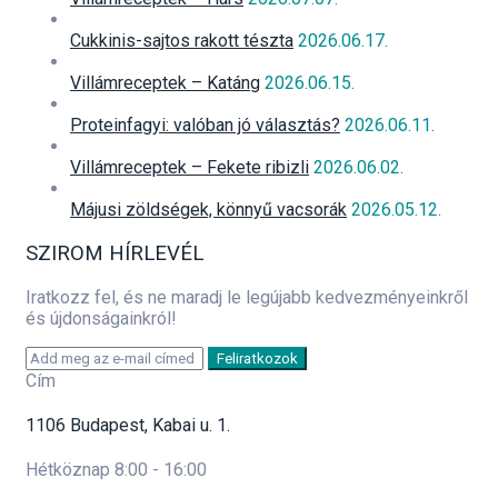
Cukkinis-sajtos rakott tészta
2026.06.17.
Villámreceptek – Katáng
2026.06.15.
Proteinfagyi: valóban jó választás?
2026.06.11.
Villámreceptek – Fekete ribizli
2026.06.02.
Májusi zöldségek, könnyű vacsorák
2026.05.12.
SZIROM HÍRLEVÉL
Iratkozz fel, és ne maradj le legújabb kedvezményeinkről
és újdonságainkról!
Feliratkozok
Cím
1106 Budapest, Kabai u. 1.
Hétköznap 8:00 - 16:00