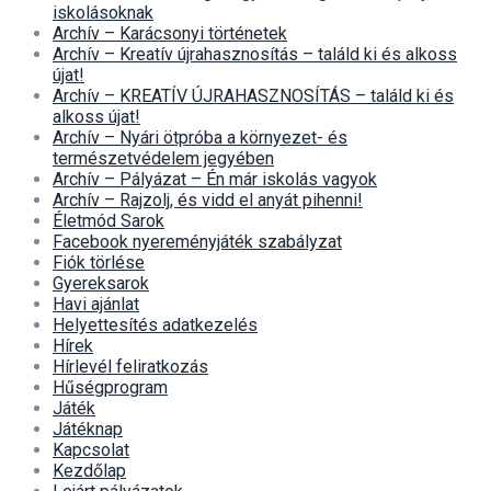
iskolásoknak
Archív – Karácsonyi történetek
Archív – Kreatív újrahasznosítás – találd ki és alkoss
újat!
Archív – KREATÍV ÚJRAHASZNOSÍTÁS – találd ki és
alkoss újat!
Archív – Nyári ötpróba a környezet- és
természetvédelem jegyében
Archív – Pályázat – Én már iskolás vagyok
Archív – Rajzolj, és vidd el anyát pihenni!
Életmód Sarok
Facebook nyereményjáték szabályzat
Fiók törlése
Gyereksarok
Havi ajánlat
Helyettesítés adatkezelés
Hírek
Hírlevél feliratkozás
Hűségprogram
Játék
Játéknap
Kapcsolat
Kezdőlap