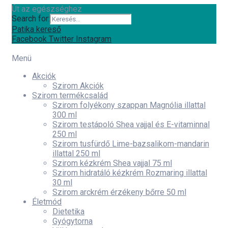
Út az egészséghez
Search for:
Patika kereső
Facebook
Twitter
Instagram
Menü
Akciók
Szirom Akciók
Szirom termékcsalád
Szirom folyékony szappan Magnólia illattal
300 ml
Szirom testápoló Shea vajjal és E-vitaminnal
250 ml
Szirom tusfürdő Lime-bazsalikom-mandarin
illattal 250 ml
Szirom kézkrém Shea vajjal 75 ml
Szirom hidratáló kézkrém Rozmaring illattal
30 ml
Szirom arckrém érzékeny bőrre 50 ml
Életmód
Dietetika
Gyógytorna