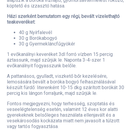
alapszik a boróka vízhajtó, gyomorsavtermelést fokozó,
köptető és izzasztó hatása.
Házi szerként bemutatom egy régi, bevált vizelethajtó
teakeveréket:
40 g Nyírfalevél
30 g Borókabogyó
30 g Gyermekláncfűgyökér
1 evőkanálnyi keveréket 3dl forró vízben 15 percig
áztassunk, majd szűrjük le. Naponta 3-4-szer 1
evőkanálnyit fogyasszunk belőle.
A pattanásos, gyulladt, viszkető bőr kezelésére,
lemosására bevált a boróka bogyó felhasználásával
készült fürdő: literenként 10-15 dkg szárított borókát 30
percig kis lángon forraljunk, majd szűrjük le.
Fontos megjegyezni, hogy terhesség, szoptatás és
veseelégtelenség esetén, valamint 12 éves kor alatti
gyerekeknek belsőleges használata ellenjavált és a
vesekárosodás kockázata miatt nem javasolt a túlzott
vagy tartós fogyasztása.