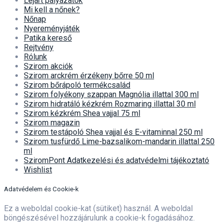
Lejárt pályázatok
Mi kell a nőnek?
Nőnap
Nyereményjáték
Patika kereső
Rejtvény
Rólunk
Szirom akciók
Szirom arckrém érzékeny bőrre 50 ml
Szirom bőrápoló termékcsalád
Szirom folyékony szappan Magnólia illattal 300 ml
Szirom hidratáló kézkrém Rozmaring illattal 30 ml
Szirom kézkrém Shea vajjal 75 ml
Szirom magazin
Szirom testápoló Shea vajjal és E-vitaminnal 250 ml
Szirom tusfürdő Lime-bazsalikom-mandarin illattal 250
ml
SziromPont Adatkezelési és adatvédelmi tájékoztató
Wishlist
Adatvédelem és Cookie-k
Ez a weboldal cookie-kat (sütiket) használ. A weboldal
böngészésével hozzájárulunk a cookie-k fogadásához.