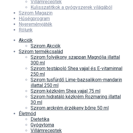
Villámreceptek
Kulisszatitkok a gyógyszerek világából
Szirom Magazin
Hűségprogram
Nyereményjáték
Rólunk
Akciók
Szirom Akciók
Szirom termékcsalád
Szirom folyékony szappan Magnólia illattal
300 ml
Szirom testápoló Shea vajjal és E-vitaminnal
250 ml
Szirom tusfürdő Lime-bazsalikom-mandarin
illattal 250 ml
Szirom kézkrém Shea vajjal 75 ml
Szirom hidratáló kézkrém Rozmaring illattal
30 ml
Szirom arckrém érzékeny bőrre 50 ml
Életmód
Dietetika
Gyógytorna
Villámreceptek