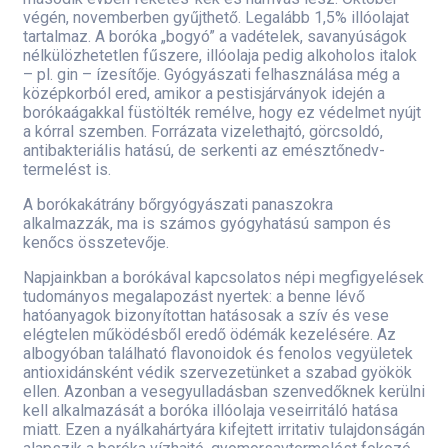
végén, novemberben gyűjthető. Legalább 1,5% illóolajat
tartalmaz. A boróka „bogyó” a vadételek, savanyúságok
nélkülözhetetlen fűszere, illóolaja pedig alkoholos italok
– pl. gin – ízesítője. Gyógyászati felhasználása még a
középkorból ered, amikor a pestisjárványok idején a
borókaágakkal füstölték remélve, hogy ez védelmet nyújt
a kórral szemben. Forrázata vizelethajtó, görcsoldó,
antibakteriális hatású, de serkenti az emésztőnedv-
termelést is.
A borókakátrány bőrgyógyászati panaszokra
alkalmazzák, ma is számos gyógyhatású sampon és
kenőcs összetevője.
Napjainkban a borókával kapcsolatos népi megfigyelések
tudományos megalapozást nyertek: a benne lévő
hatóanyagok bizonyítottan hatásosak a szív és vese
elégtelen működésből eredő ödémák kezelésére. Az
albogyóban található flavonoidok és fenolos vegyületek
antioxidánsként védik szervezetünket a szabad gyökök
ellen. Azonban a vesegyulladásban szenvedőknek kerülni
kell alkalmazását a boróka illóolaja veseirritáló hatása
miatt. Ezen a nyálkahártyára kifejtett irritativ tulajdonságán