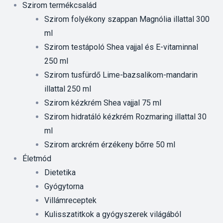
Szirom termékcsalád
Szirom folyékony szappan Magnólia illattal 300
ml
Szirom testápoló Shea vajjal és E-vitaminnal
250 ml
Szirom tusfürdő Lime-bazsalikom-mandarin
illattal 250 ml
Szirom kézkrém Shea vajjal 75 ml
Szirom hidratáló kézkrém Rozmaring illattal 30
ml
Szirom arckrém érzékeny bőrre 50 ml
Életmód
Dietetika
Gyógytorna
Villámreceptek
Kulisszatitkok a gyógyszerek világából