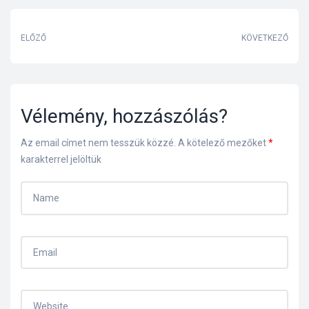
s
ELŐZŐ
KÖVETKEZŐ
Vélemény, hozzászólás?
Az email címet nem tesszük közzé.
A kötelező mezőket
*
karakterrel jelöltük