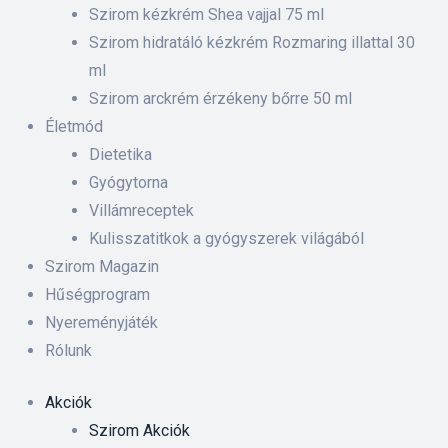
 ki és
Szirom kézkrém Shea vajjal 75 ml
Szirom hidratáló kézkrém Rozmaring illattal 30
ml
rnyezet-
Szirom arckrém érzékeny bőrre 50 ml
ében
Életmód
Dietetika
iskolás
Gyógytorna
Villámreceptek
anyát
Kulisszatitkok a gyógyszerek világából
Szirom Magazin
Hűségprogram
Nyereményjáték
Rólunk
Akciók
Szirom Akciók