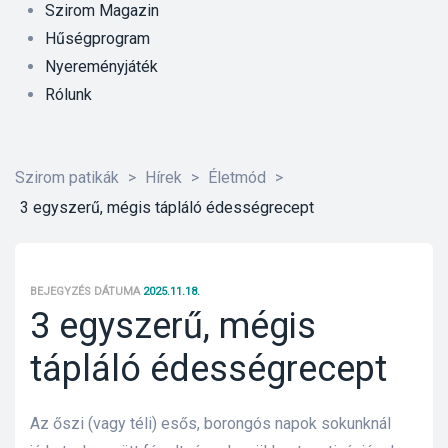
Szirom Magazin
Hűségprogram
Nyereményjáték
Rólunk
Szirom patikák
>
Hírek
>
Életmód
>
3 egyszerű, mégis tápláló édességrecept
BEJEGYZÉS DÁTUMA
2025.11.18.
3 egyszerű, mégis
tápláló édességrecept
őrre 50
Az
őszi (vagy téli)
esős, borongós napok sok
unk
nál