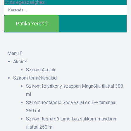
Út az egészséghez
Search
for:
Patika kereső
Menü
Akciók
ázat
Szirom Akciók
Szirom termékcsalád
Szirom folyékony szappan Magnólia illattal 300
etek
ml
Szirom testápoló Shea vajjal és E-vitaminnal
sítás –
250 ml
Szirom tusfürdő Lime-bazsalikom-mandarin
illattal 250 ml