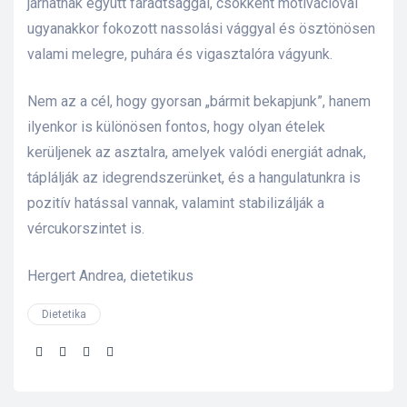
járhatnak együtt fáradtsággal, csökkent motivációval
ugyanakkor
fokozott nassolási vággyal és
ösztönösen
lád
valami melegre, puhára és vigasztalóra vágyunk
.
N
em az a cél, hogy
gyorsan
„bármit bekapjunk”, hanem
ilyenkor is különösen fontos,
hogy olyan ételek
kerüljenek az asztalra, amelyek valódi energiát adnak,
táplálják az idegrendszer
ün
ket
, és a
hangulatunk
ra
is
pozitív
hatással vannak
, valamint stabilizálják a
 75 ml
vércukorszintet is
.
Hergert Andrea, dietetikus
l és E-
Dietetika
Share:
alikom-