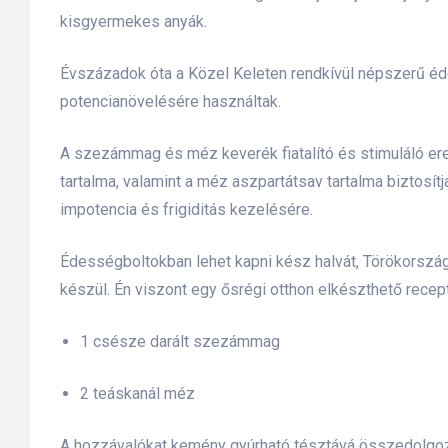
kisgyermekes anyák.
lád
Évszázadok óta a Közel Keleten rendkívül népszerű é
potencianövelésére használtak.
A szezámmag és méz keverék fiatalító és stimuláló e
tartalma, valamint a méz aszpartátsav tartalma biztosí
impotencia és frigiditás kezelésére.
 75 ml
Édességboltokban lehet kapni kész halvát, Törökorszá
készül. Én viszont egy ősrégi otthon elkészthető rece
l és E-
1 csésze darált szezámmag
2 teáskanál méz
alikom-
A hozzávalókat kemény gyúrható tésztává összedolgoz