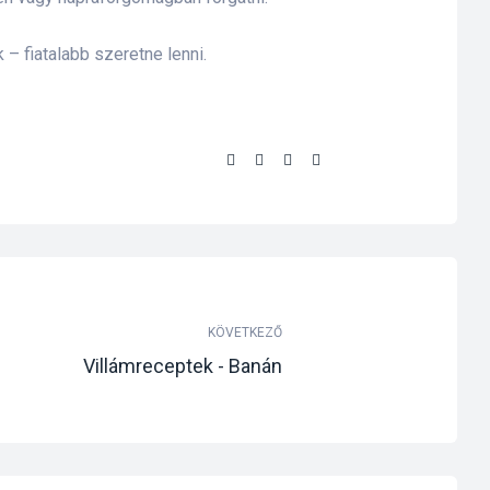
– fiatalabb szeretne lenni.
Share:
KÖVETKEZŐ
Villámreceptek - Banán