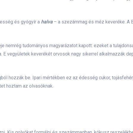
desség és gyógyír a
halva
– a szezámmag és méz keveréke. A Ba
reje nemrég tudományos magyarázatot kapott: ezeket a tulajd
tja. E vegyületek keverékét orvosok nagy sikerrel alkalmazzák d
gból hozzák be. Ipari mértékben ez az édesség cukor, tojásfehé
ptet hoztam az olvasóknak.
ni. Kis golyókat formálni és szezámmagban, kókusz reszelékb