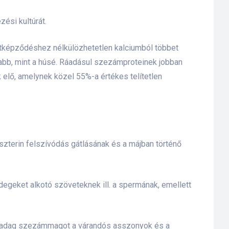
ési kultúrát.
ontképződéshez nélkülözhetetlen kalciumból többet
asabb, mint a húsé. Ráadásul szezámproteinek jobban
elő, amelynek közel 55%-a értékes telítetlen
eszterin felszívódás gátlásának és a májban történő
degeket alkotó szöveteknek ill. a spermának, emellett
 egy adag szezámmagot a várandós asszonyok és a