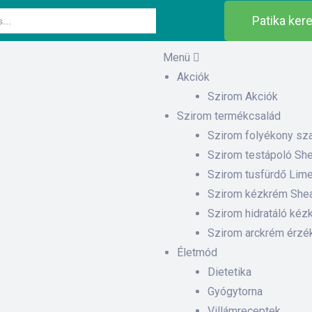
Patika ker
Menü
Akciók
Szirom Akciók
Szirom termékcsalád
Szirom folyékony sza
Szirom testápoló Shea
Szirom tusfürdő Lime
Szirom kézkrém Shea 
Szirom hidratáló kézk
Szirom arckrém érzé
Életmód
Dietetika
Gyógytorna
Villámreceptek