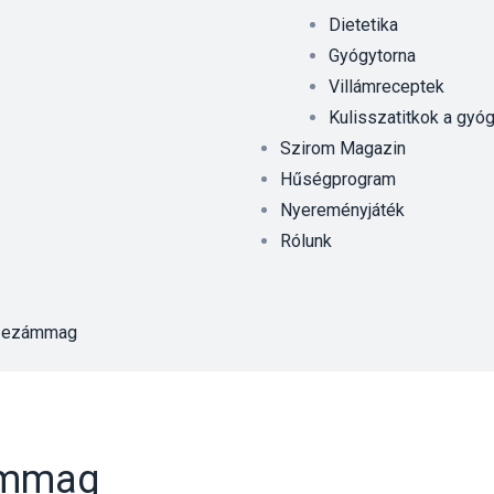
Dietetika
Gyógytorna
Villámreceptek
Kulisszatitkok a gyó
Szirom Magazin
Hűségprogram
Nyereményjáték
Rólunk
Szezámmag
ámmag