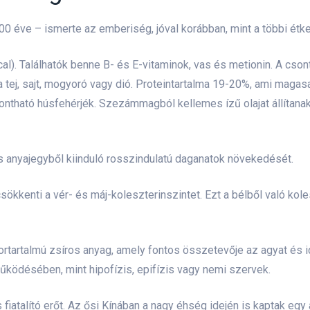
0 éve – ismerte az emberiség, jóval korábban, mint a többi étkez
l). Találhatók benne B- és E-vitaminok, vas és metionin. A cs
t a tej, sajt, mogyoró vagy dió. Proteintartalma 19-20%, ami mag
tható húsfehérjék. Szezámmagból kellemes ízű olajat állítanak 
 anyajegyből kiinduló rosszindulatú daganatok növekedését.
sökkenti a vér- és máj-koleszterinszintet. Ezt a bélből való kol
rtartalmú zsíros anyag, amely fontos összetevője az agyat és i
űködésében, mint hipofízis, epifízis vagy nemi szervek.
s fiatalító erőt. Az ősi Kínában a nagy éhség idején is kaptak