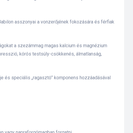
bilon asszonyai a vonzerőjének fokozására és férfiak
onságokat a szezámmag magas kalcium és magnézium
epresszió, kórós testsúly-csökkenés, álmatlanság,
rje és speciális „ragasztó” komponens hozzáadásával
en vagy napraforgómagban forgatni.