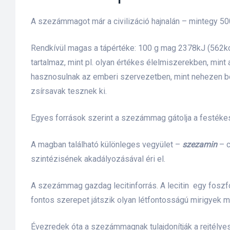
A szezámmagot már a civilizáció hajnalán – mintegy 500
Rendkívül magas a tápértéke: 100 g mag 2378kJ (562kca
tartalmaz, mint pl. olyan értékes élelmiszerekben, min
hasznosulnak az emberi szervezetben, mint nehezen bon
zsírsavak tesznek ki.
Egyes források szerint a szezámmag gátolja a festékes
A magban található különleges vegyület –
szezamin
– c
szintézisének akadályozásával éri el.
A szezámmag gazdag lecitinforrás. A lecitin egy foszfo
fontos szerepet játszik olyan létfontosságú mirigyek m
őrre 50
Évezredek óta a szezámmagnak tulajdonítják a rejtélye