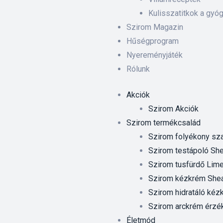
Kulisszatitkok a gyó
Szirom Magazin
Hűségprogram
Nyereményjáték
Rólunk
Akciók
Szirom Akciók
Szirom termékcsalád
Szirom folyékony sza
Szirom testápoló Shea
Szirom tusfürdő Lime
Szirom kézkrém Shea 
Szirom hidratáló kézk
Szirom arckrém érzé
Életmód