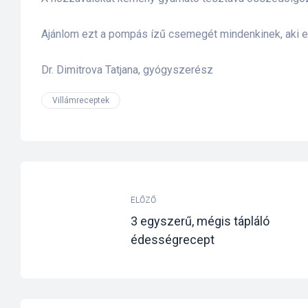
s
Ajánlom ezt a pompás ízű csemegét mindenkinek, aki egé
Dr. Dimitrova Tatjana, gyógyszerész
Villámreceptek
ELŐZŐ
3 egyszerű, mégis tápláló
édességrecept