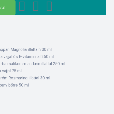
eső
ppan Magnólia illattal 300 ml
 vajjal és E-vitaminnal 250 ml
-bazsalikom-mandarin illattal 250 ml
vajjal 75 ml
rém Rozmaring illattal 30 ml
keny bőrre 50 ml