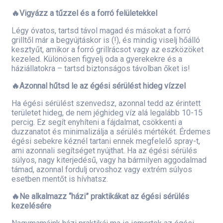
🔥Vigyázz a tűzzel és a forró felületekkel
Légy óvatos, tartsd távol magad és másokat a forró
grilltől már a begyújtáskor is (!), és mindig viselj hőálló
kesztyűt, amikor a forró grillrácsot vagy az eszközöket
kezeled. Különösen figyelj oda a gyerekekre és a
háziállatokra – tartsd biztonságos távolban őket is!
🔥Azonnal hűtsd le az égési sérülést hideg vízzel
Ha égési sérülést szenvedsz, azonnal tedd az érintett
területet hideg, de nem jéghideg víz alá legalább 10-15
percig. Ez segít enyhíteni a fájdalmat, csökkenti a
duzzanatot és minimalizálja a sérülés mértékét. Érdemes
égési sebekre kéznél tartani ennek megfelelő spray-t,
ami azonnali segítséget nyújthat. Ha az égési sérülés
súlyos, nagy kiterjedésű, vagy ha bármilyen aggodalmad
támad, azonnal fordulj orvoshoz vagy extrém súlyos
esetben mentőt is hívhatsz.
🔥Ne alkalmazz “házi” praktikákat az égési sérülés
kezelésére