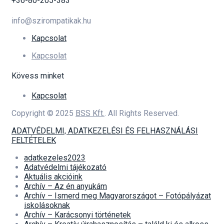
+36-80-205-383
info@szirompatikak.hu
Kapcsolat
Kapcsolat
Kövess minket
Kapcsolat
Copyright © 2025
BSS Kft.
. All Rights Reserved.
ADATVÉDELMI, ADATKEZELÉSI ÉS FELHASZNÁLÁSI
FELTÉTELEK
adatkezeles2023
Adatvédelmi tájékozató
Aktuális akcióink
Archív – Az én anyukám
Archív – Ismerd meg Magyarországot – Fotópályázat
iskolásoknak
Archív – Karácsonyi történetek