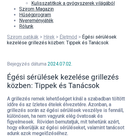
Kulisszatitkok a gyógyszerek világából
Szirom Magazin
Hűségprogram
Nyereményjáték
Rólunk
Szirom patikák
>
Hírek
>
Életmód
>
Égési sérülések
kezelése grillezés közben: Tippek és Tanácsok
Bejegyzés dátuma
2024.07.02.
Égési sérülések kezelése grillezés
közben: Tippek és Tanácsok
A grillezés remek lehetőséget kínál a szabadban töltött
időre és az ízletes ételek élvezetére. Azonban, a
grillezés során az égési sérülések veszélye is fennáll,
különösen, ha nem vagyunk elég óvatosak és
figyelmesek. Röviden bemutatjuk, mit tehetünk azért,
hogy elkerüljük az égési sérüléseket, valamint tanácsot
adunk azok megelőzéséhez.