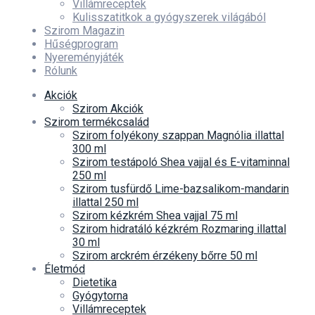
Villámreceptek
Kulisszatitkok a gyógyszerek világából
Szirom Magazin
Hűségprogram
Nyereményjáték
Rólunk
Akciók
Szirom Akciók
Szirom termékcsalád
Szirom folyékony szappan Magnólia illattal
300 ml
Szirom testápoló Shea vajjal és E-vitaminnal
250 ml
Szirom tusfürdő Lime-bazsalikom-mandarin
illattal 250 ml
Szirom kézkrém Shea vajjal 75 ml
Szirom hidratáló kézkrém Rozmaring illattal
30 ml
Szirom arckrém érzékeny bőrre 50 ml
Életmód
Dietetika
Gyógytorna
Villámreceptek