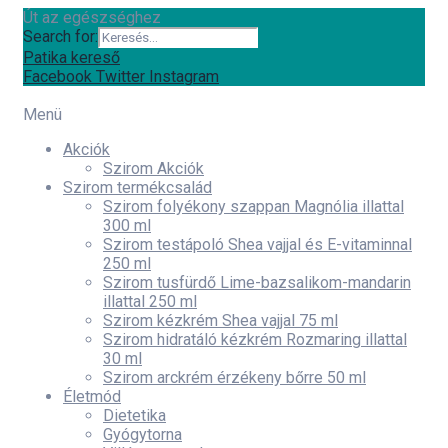
Út az egészséghez
Search for:
Patika kereső
Facebook
Twitter
Instagram
Menü
Akciók
Szirom Akciók
Szirom termékcsalád
Szirom folyékony szappan Magnólia illattal
300 ml
Szirom testápoló Shea vajjal és E-vitaminnal
250 ml
Szirom tusfürdő Lime-bazsalikom-mandarin
illattal 250 ml
Szirom kézkrém Shea vajjal 75 ml
Szirom hidratáló kézkrém Rozmaring illattal
30 ml
Szirom arckrém érzékeny bőrre 50 ml
Életmód
Dietetika
Gyógytorna