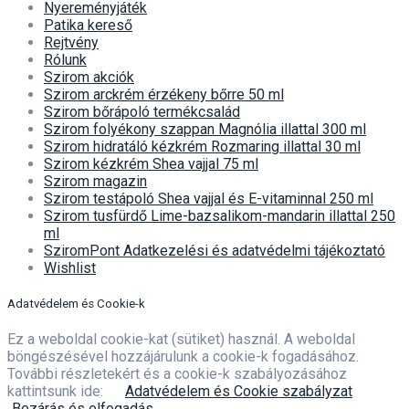
Nyereményjáték
Patika kereső
Rejtvény
Rólunk
Szirom akciók
Szirom arckrém érzékeny bőrre 50 ml
Szirom bőrápoló termékcsalád
Szirom folyékony szappan Magnólia illattal 300 ml
Szirom hidratáló kézkrém Rozmaring illattal 30 ml
Szirom kézkrém Shea vajjal 75 ml
Szirom magazin
Szirom testápoló Shea vajjal és E-vitaminnal 250 ml
Szirom tusfürdő Lime-bazsalikom-mandarin illattal 250
ml
SziromPont Adatkezelési és adatvédelmi tájékoztató
Wishlist
Adatvédelem és Cookie-k
Ez a weboldal cookie-kat (sütiket) használ. A weboldal
böngészésével hozzájárulunk a cookie-k fogadásához.
További részletekért és a cookie-k szabályozásához
kattintsunk ide:
Adatvédelem és Cookie szabályzat
Bezárás és elfogadás