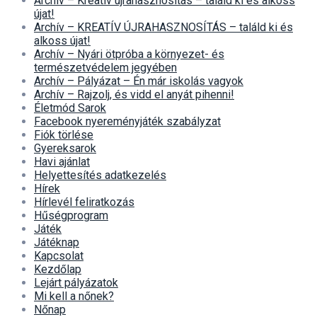
Archív – Kreatív újrahasznosítás – találd ki és alkoss
újat!
Archív – KREATÍV ÚJRAHASZNOSÍTÁS – találd ki és
alkoss újat!
Archív – Nyári ötpróba a környezet- és
természetvédelem jegyében
Archív – Pályázat – Én már iskolás vagyok
Archív – Rajzolj, és vidd el anyát pihenni!
Életmód Sarok
Facebook nyereményjáték szabályzat
Fiók törlése
Gyereksarok
Havi ajánlat
Helyettesítés adatkezelés
Hírek
Hírlevél feliratkozás
Hűségprogram
Játék
Játéknap
Kapcsolat
Kezdőlap
Lejárt pályázatok
Mi kell a nőnek?
Nőnap