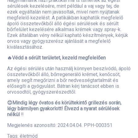
Nagymamáink házi praktikái ma is ismertek az égési
sérülések kezelésére, mint például a vaj vagy tej, de
ezek egyáltalán nem javasoltak, mivel nem nyújtanak
megfelelő kezelést. A patikákban kaphatók megfelelő
ápoló összetevőkből álló égési sérülések és sérült
bőrfelület kezelésére alkalmas krémek vagy spray-k.
Ezek általában vény nélkül kapható készítmények, kérjük
orvos vagy gyógyszerész ajánlását a megfelelő
kiválasztásához.
🔥Védd a sérült területet, kezeld megfelelően
Az égési sérülés után használj könnyen beszívódó, ápoló
összetevőkből álló, bőrregeneráló krémet, kenőcsöt,
amely segít megőrizni a bőr nedvességtartalmát és
elősegíti a gyógyulást. Bátran kérj tanácsot ebben is
orvosodtól, gyógyszerészedtől.
😊Mindig légy óvatos és körültekintő grillezés során,
légy bármilyen gyakorlott! Élvezd a nyarat sérülések
nélkül
‼️
Megjelenés azonosító: 2024.04.04. PPH-000351
Tags:
életmód