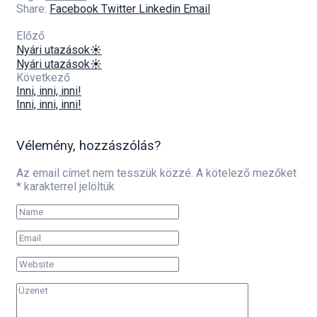
Share:
Facebook
Twitter
Linkedin
Email
Előző
Nyári utazások☀️
Nyári utazások☀️
Következő
Inni, inni, inni!
Inni, inni, inni!
Vélemény, hozzászólás?
Az email címet nem tesszük közzé.
A kötelező mezőket
*
karakterrel jelöltük