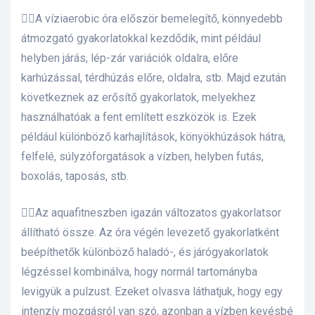
🤽‍♂️A víziaerobic óra először bemelegítő, könnyedebb
átmozgató gyakorlatokkal kezdődik, mint például
helyben járás, lép-zár variációk oldalra, előre
karhúzással, térdhúzás előre, oldalra, stb. Majd ezután
következnek az erősítő gyakorlatok, melyekhez
használhatóak a fent említett eszközök is. Ezek
például különböző karhajlítások, könyökhúzások hátra,
felfelé, súlyzóforgatások a vízben, helyben futás,
boxolás, taposás, stb.
🏊‍♀️Az aquafitneszben igazán változatos gyakorlatsor
állítható össze. Az óra végén levezető gyakorlatként
beépíthetők különböző haladó-, és járógyakorlatok
légzéssel kombinálva, hogy normál tartományba
levigyük a pulzust. Ezeket olvasva láthatjuk, hogy egy
intenzív mozgásról van szó, azonban a vízben kevésbé