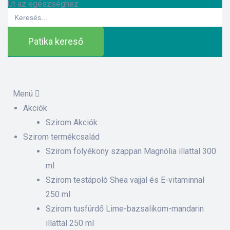
Út az egészséghez
Search
for:
Patika kereső
Menü
Akciók
ázat
Szirom Akciók
Szirom termékcsalád
Szirom folyékony szappan Magnólia illattal 300
etek
ml
Szirom testápoló Shea vajjal és E-vitaminnal
sítás –
250 ml
Szirom tusfürdő Lime-bazsalikom-mandarin
illattal 250 ml