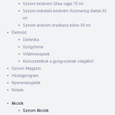
 ki és
Szirom kézkrém Shea vajjal 75 ml
Szirom hidratáló kézkrém Rozmaring illattal 30
ml
rnyezet-
Szirom arckrém érzékeny bőrre 50 ml
ében
Életmód
Dietetika
iskolás
Gyógytorna
Villámreceptek
anyát
Kulisszatitkok a gyógyszerek világából
Szirom Magazin
Hűségprogram
Nyereményjáték
Rólunk
Akciók
Szirom Akciók