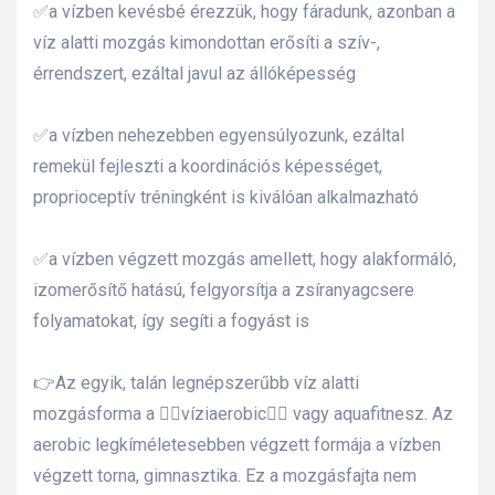
✅a vízben kevésbé érezzük, hogy fáradunk, azonban a
s
víz alatti mozgás kimondottan erősíti a szív-,
érrendszert, ezáltal javul az állóképesség
✅a vízben nehezebben egyensúlyozunk, ezáltal
remekül fejleszti a koordinációs képességet,
proprioceptív tréningként is kiválóan alkalmazható
✅a vízben végzett mozgás amellett, hogy alakformáló,
izomerősítő hatású, felgyorsítja a zsíranyagcsere
folyamatokat, így segíti a fogyást is
👉Az egyik, talán legnépszerűbb víz alatti
mozgásforma a 🏊‍♀️víziaerobic🏊‍♀️ vagy aquafitnesz. Az
aerobic legkíméletesebben végzett formája a vízben
végzett torna, gimnasztika. Ez a mozgásfajta nem