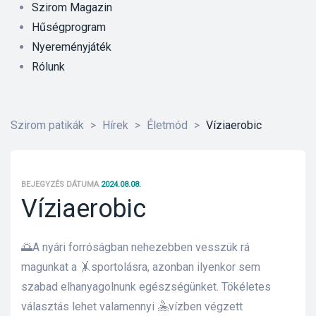
Szirom Magazin
Hűségprogram
Nyereményjáték
Rólunk
Szirom patikák
>
Hírek
>
Életmód
>
Víziaerobic
BEJEGYZÉS DÁTUMA
2024.08.08.
Víziaerobic
🌅A nyári forróságban nehezebben vesszük rá
magunkat a 🤸sportolásra, azonban ilyenkor sem
szabad elhanyagolnunk egészségünket. Tökéletes
őrre 50
választás lehet valamennyi 🤽vízben végzett