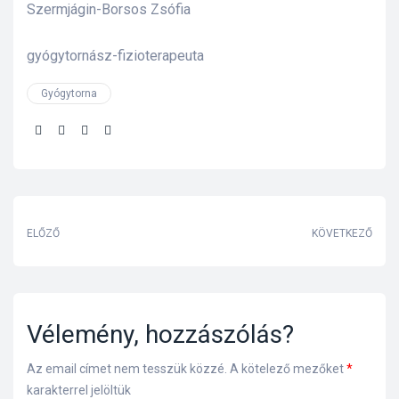
Szermjágin-Borsos Zsófia
gyógytornász-fizioterapeuta
Gyógytorna
Share:
ELŐZŐ
KÖVETKEZŐ
Vélemény, hozzászólás?
Az email címet nem tesszük közzé.
A kötelező mezőket
*
karakterrel jelöltük