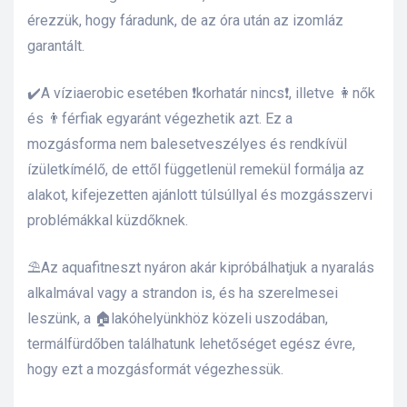
érezzük, hogy fáradunk, de az óra után az izomláz
garantált.
✔️A víziaerobic esetében ❗korhatár nincs❗, illetve 👩nők
és 👨férfiak egyaránt végezhetik azt. Ez a
mozgásforma nem balesetveszélyes és rendkívül
ízületkímélő, de ettől függetlenül remekül formálja az
alakot, kifejezetten ajánlott túlsúllyal és mozgásszervi
problémákkal küzdőknek.
⛱️Az aquafitneszt nyáron akár kipróbálhatjuk a nyaralás
alkalmával vagy a strandon is, és ha szerelmesei
leszünk, a 🏠lakóhelyünkhöz közeli uszodában,
termálfürdőben találhatunk lehetőséget egész évre,
hogy ezt a mozgásformát végezhessük.