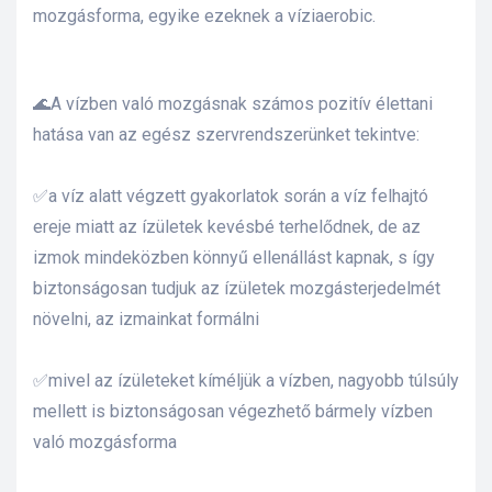
mozgásforma, egyike ezeknek a víziaerobic.
lád
🌊A vízben való mozgásnak számos pozitív élettani
hatása van az egész szervrendszerünket tekintve:
✅a víz alatt végzett gyakorlatok során a víz felhajtó
ereje miatt az ízületek kevésbé terhelődnek, de az
izmok mindeközben könnyű ellenállást kapnak, s így
 75 ml
biztonságosan tudjuk az ízületek mozgásterjedelmét
növelni, az izmainkat formálni
l és E-
✅mivel az ízületeket kíméljük a vízben, nagyobb túlsúly
mellett is biztonságosan végezhető bármely vízben
való mozgásforma
alikom-