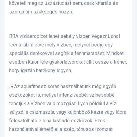
követeli meg az úszástudást sem, csak kitartás és
szorgalom szükséges hozzá.
🏊‍♀️A víziaerobicot lehet sekély vízben végezni, ahol
leér a láb, illetve mély vízben, melynél pedig egy
speciális derékövvel segítik a fennmaradást. Mindkét
esetben különféle gyakorlatsorokat állít össze a tréner,
hogy igazán hatékony legyen.
🤽Az aquafitnesz során használhatunk még egyéb
eszközöket is, mellyel intenzívebbé, színesebbé
tehetjük a vízben való mozgást.
Ilyen például a vízi
súlyzó, a csizmaszár, vagy különböző kézre vagy lábra
felcsatolható ellenállást adó eszközök. Ezek
használatával érhető el a szép, tónusos izomzat.