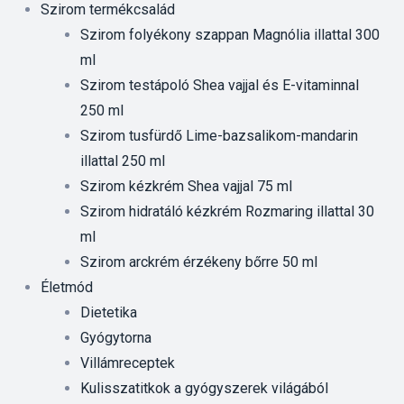
Szirom termékcsalád
Szirom folyékony szappan Magnólia illattal 300
ml
Szirom testápoló Shea vajjal és E-vitaminnal
250 ml
Szirom tusfürdő Lime-bazsalikom-mandarin
illattal 250 ml
Szirom kézkrém Shea vajjal 75 ml
Szirom hidratáló kézkrém Rozmaring illattal 30
ml
Szirom arckrém érzékeny bőrre 50 ml
Életmód
Dietetika
Gyógytorna
Villámreceptek
Kulisszatitkok a gyógyszerek világából