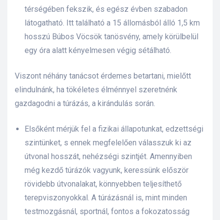
térségében fekszik, és egész évben szabadon
látogatható. Itt található a 15 állomásból álló 1,5 km
hosszú Búbos Vöcsök tanösvény, amely körülbelül
egy óra alatt kényelmesen végig sétálható.
Viszont néhány tanácsot érdemes betartani, mielőtt
elindulnánk, ha tökéletes élménnyel szeretnénk
gazdagodni a túrázás, a kirándulás során.
Elsőként mérjük fel a fizikai állapotunkat, edzettségi
szintünket, s ennek megfelelően válasszuk ki az
útvonal hosszát, nehézségi szintjét. Amennyiben
még kezdő túrázók vagyunk, keressünk először
rövidebb útvonalakat, könnyebben teljesíthető
terepviszonyokkal. A túrázásnál is, mint minden
testmozgásnál, sportnál, fontos a fokozatosság