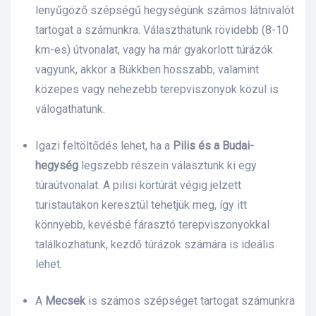
lenyűgöző szépségű hegységünk számos látnivalót
tartogat a számunkra. Választhatunk rövidebb (8-10
km-es) útvonalat, vagy ha már gyakorlott túrázók
vagyunk, akkor a Bükkben hosszabb, valamint
közepes vagy nehezebb terepviszonyok közül is
válogathatunk.
Igazi feltöltődés lehet, ha a
Pilis és a Budai-
hegység
legszebb részein választunk ki egy
túraútvonalat. A pilisi körtúrát végig jelzett
turistautakon keresztül tehetjük meg, így itt
könnyebb, kevésbé fárasztó terepviszonyokkal
találkozhatunk, kezdő túrázok számára is ideális
lehet.
őrre 50
A
Mecsek
is számos szépséget tartogat számunkra