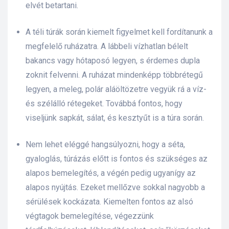
elvét betartani.
A téli túrák során kiemelt figyelmet kell fordítanunk a
megfelelő ruházatra. A lábbeli vízhatlan bélelt
bakancs vagy hótaposó legyen, s érdemes dupla
zoknit felvenni. A ruházat mindenképp többrétegű
legyen, a meleg, polár aláöltözetre vegyük rá a víz-
és szélálló rétegeket. Továbbá fontos, hogy
viseljünk sapkát, sálat, és kesztyűt is a túra során.
Nem lehet eléggé hangsúlyozni, hogy a séta,
gyaloglás, túrázás előtt is fontos és szükséges az
alapos bemelegítés, a végén pedig ugyanígy az
alapos nyújtás. Ezeket mellőzve sokkal nagyobb a
sérülések kockázata. Kiemelten fontos az alsó
végtagok bemelegítése, végezzünk