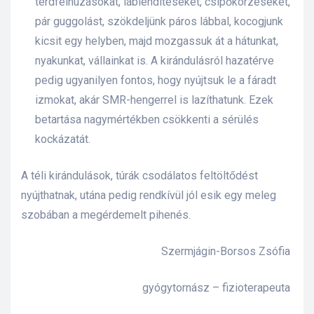
térdfelhúzásokat, láblendítéseket, csípőkörzéseket,
pár guggolást, szökdeljünk páros lábbal, kocogjunk
kicsit egy helyben, majd mozgassuk át a hátunkat,
nyakunkat, vállainkat is. A kirándulásról hazatérve
pedig ugyanilyen fontos, hogy nyújtsuk le a fáradt
izmokat, akár SMR-hengerrel is lazíthatunk. Ezek
betartása nagymértékben csökkenti a sérülés
kockázatát.
A téli kirándulások, túrák csodálatos feltöltődést
nyújthatnak, utána pedig rendkívül jól esik egy meleg
szobában a megérdemelt pihenés.
Szermjágin-Borsos Zsófia
gyógytornász – fizioterapeuta