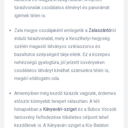
túraútvonalak csodálatos élményt és panorámát
s
ígérnek télen is.
Zala megye csodájaként emlegetik a
Zalaszántó
ról
induló túraútvonalat, mely a Keszthelyi-hegység
szélén magasló látványos sziklaszoros és
bazaltutca szépségeit tárja elénk. Ez a közepes
nehézségű gyalogtúra, jól jelzett ösvényeken
csodálatos látványt kínálhat számunkra télen is,
megéri ellátogatni oda.
Amennyiben még kezdő túrázók vagyunk, érdemes
először könnyebb terepet választani. A téli
hónapokban a
Kányavári-sziget
és a Búbos Vöcsök
tanösvény felfedezése tökéletes célpont lehet
kezdőknek is. A Kányavári-sziget a Kis-Balaton