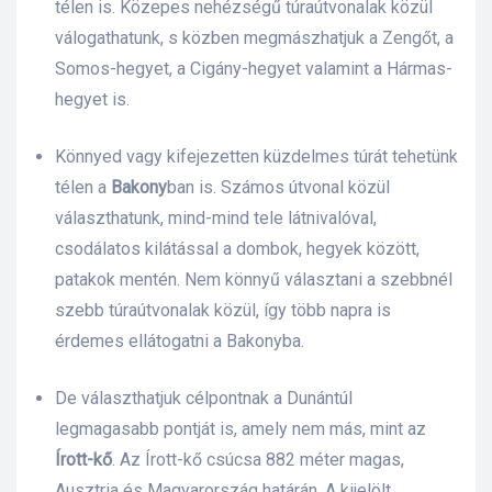
télen is. Közepes nehézségű túraútvonalak közül
válogathatunk, s közben megmászhatjuk a Zengőt, a
lád
Somos-hegyet, a Cigány-hegyet valamint a Hármas-
hegyet is.
Könnyed vagy kifejezetten küzdelmes túrát tehetünk
télen a
Bakony
ban is. Számos útvonal közül
választhatunk, mind-mind tele látnivalóval,
csodálatos kilátással a dombok, hegyek között,
 75 ml
patakok mentén. Nem könnyű választani a szebbnél
szebb túraútvonalak közül, így több napra is
érdemes ellátogatni a Bakonyba.
l és E-
De választhatjuk célpontnak a Dunántúl
legmagasabb pontját is, amely nem más, mint az
alikom-
Írott-kő
. Az Írott-kő csúcsa 882 méter magas,
Ausztria és Magyarország határán. A kijelölt