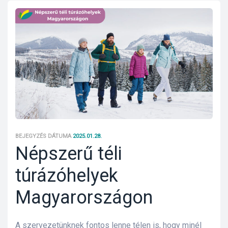
 ki és
rnyezet-
ében
iskolás
anyát
BEJEGYZÉS DÁTUMA
2025.01.28.
Népszerű téli
túrázóhelyek
Magyarországon
A szervezetünknek fontos lenne télen is, hogy minél