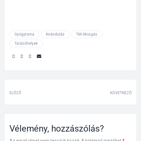
Gyógytorna
Kirándulás
Téli Mozgás
Túrázóhelyek
Share:
ELŐZŐ
KÖVETKEZŐ
Vélemény, hozzászólás?
Az email címet nem tesszük közzé.
A kötelező mezőket
*