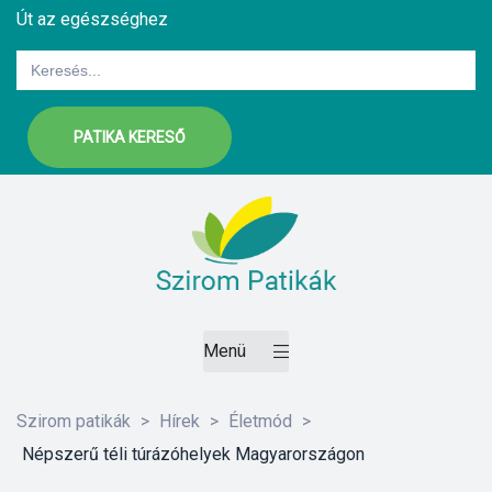
Út az egészséghez
Search
for:
PATIKA KERESŐ
ázat
etek
Menü
sítás –
Szirom patikák
>
Hírek
>
Életmód
>
Népszerű téli túrázóhelyek Magyarországon