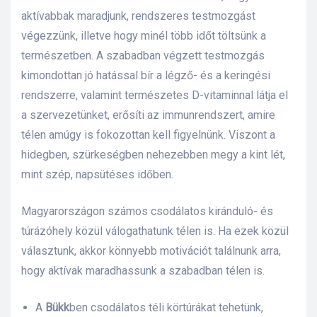
aktívabbak maradjunk, rendszeres testmozgást
végezzünk, illetve hogy minél több időt töltsünk a
természetben. A szabadban végzett testmozgás
kimondottan jó hatással bír a légző- és a keringési
rendszerre, valamint természetes D-vitaminnal látja el
a szervezetünket, erősíti az immunrendszert, amire
télen amúgy is fokozottan kell figyelnünk. Viszont a
hidegben, szürkeségben nehezebben megy a kint lét,
mint szép, napsütéses időben.
Magyarországon számos csodálatos kiránduló- és
túrázóhely közül válogathatunk télen is. Ha ezek közül
választunk, akkor könnyebb motivációt találnunk arra,
hogy aktívak maradhassunk a szabadban télen is.
A
Bükk
ben csodálatos téli körtúrákat tehetünk,