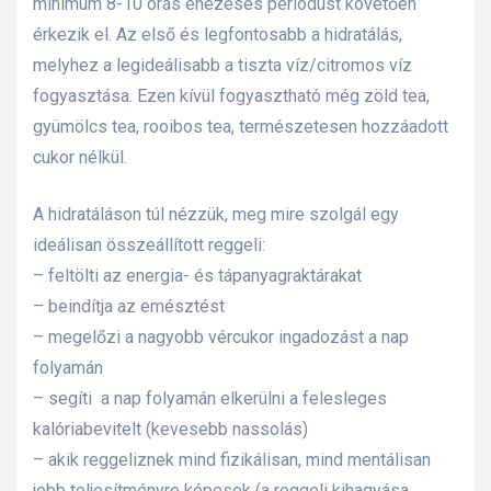
minimum 8-10 órás éhezéses periódust követően
érkezik el. Az első és legfontosabb a hidratálás,
lád
melyhez a legideálisabb a tiszta víz/citromos víz
fogyasztása. Ezen kívül fogyasztható még zöld tea,
gyümölcs tea, rooibos tea, természetesen hozzáadott
cukor nélkül.
A hidratáláson túl nézzük, meg mire szolgál egy
ideálisan összeállított reggeli:
 75 ml
– feltölti az energia- és tápanyagraktárakat
– beindítja az emésztést
– megelőzi a nagyobb vércukor ingadozást a nap
l és E-
folyamán
– segíti a nap folyamán elkerülni a felesleges
kalóriabevitelt (kevesebb nassolás)
alikom-
– akik reggeliznek mind fizikálisan, mind mentálisan
jobb teljesítményre képesek (a reggeli kihagyása