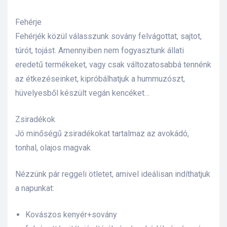
Fehérje
Fehérjék közül válasszunk sovány felvágottat, sajtot,
túrót, tojást. Amennyiben nem fogyasztunk állati
eredetű termékeket, vagy csak változatosabbá tennénk
az étkezéseinket, kipróbálhatjuk a hummuzószt,
hüvelyesből készült vegán kencéket…
Zsiradékok
Jó minőségű zsiradékokat tartalmaz az avokádó,
tonhal, olajos magvak
Nézzünk pár reggeli ötletet, amivel ideálisan indíthatjuk
a napunkat:
Kovászos kenyér+sovány