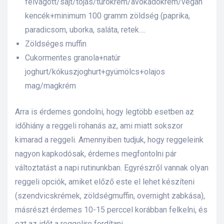
felvágott/sajt/tojás/túrókrém/avokádókrém/vegán
kencék+minimum 100 gramm zöldség (paprika,
paradicsom, uborka, saláta, retek….
Zöldséges muffin
Cukormentes granola+natúr
joghurt/kókuszjoghurt+gyümölcs+olajos
mag/magkrém
Arra is érdemes gondolni, hogy legtöbb esetben az
időhiány a reggeli rohanás az, ami miatt sokszor
kimarad a reggeli. Amennyiben tudjuk, hogy reggeleink
nagyon kapkodósak, érdemes megfontolni pár
változtatást a napi rutinunkban. Egyrészről vannak olyan
reggeli opciók, amiket előző este el lehet készíteni
(szendvicskrémek, zöldségmuffin, overnight zabkása),
másrészt érdemes 10-15 perccel korábban felkelni, és
ezt az időt a reggelire fordítani.