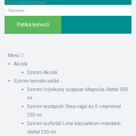
Út az egészséghez
Search
for:
Patika kereső
Menü
Akciók
ázat
Szirom Akciók
Szirom termékcsalád
Szirom folyékony szappan Magnólia illattal 300
etek
ml
Szirom testápoló Shea vajjal és E-vitaminnal
sítás –
250 ml
Szirom tusfürdő Lime-bazsalikom-mandarin
illattal 250 ml