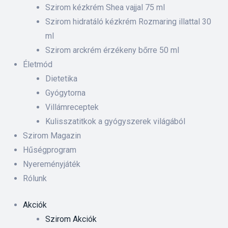
 ki és
Szirom kézkrém Shea vajjal 75 ml
Szirom hidratáló kézkrém Rozmaring illattal 30
ml
rnyezet-
Szirom arckrém érzékeny bőrre 50 ml
ében
Életmód
Dietetika
iskolás
Gyógytorna
Villámreceptek
anyát
Kulisszatitkok a gyógyszerek világából
Szirom Magazin
Hűségprogram
Nyereményjáték
Rólunk
Akciók
Szirom Akciók