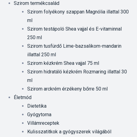
Szirom termékcsalád
Szirom folyékony szappan Magnólia illattal 300
ml
Szirom testápoló Shea vajjal és E-vitaminnal
250 ml
Szirom tusfürdő Lime-bazsalikom-mandarin
illattal 250 ml
Szirom kézkrém Shea vajjal 75 ml
Szirom hidratáló kézkrém Rozmaring illattal 30
ml
Szirom arckrém érzékeny bőrre 50 ml
Életmód
Dietetika
Gyógytorna
Villámreceptek
Kulisszatitkok a gyógyszerek világából