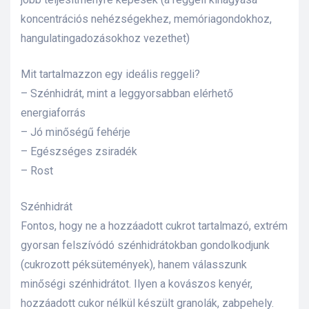
koncentrációs nehézségekhez, memóriagondokhoz,
s
hangulatingadozásokhoz vezethet)
Mit tartalmazzon egy ideális reggeli?
– Szénhidrát, mint a leggyorsabban elérhető
energiaforrás
– Jó minőségű fehérje
– Egészséges zsiradék
– Rost
Szénhidrát
Fontos, hogy ne a hozzáadott cukrot tartalmazó, extrém
gyorsan felszívódó szénhidrátokban gondolkodjunk
(cukrozott péksütemények), hanem válasszunk
minőségi szénhidrátot. Ilyen a kovászos kenyér,
hozzáadott cukor nélkül készült granolák, zabpehely.